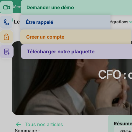
🔍 Découvrez si vos clients paient dans la moyenne de leur sec
Demander une démo
Produit
LeanPay IA
Pour qui ?
Intégrations
Être rappelé
Créer un compte
Télécharger notre plaquette
CFO : d
Résumer 
Tous nos articles
Sommaire :