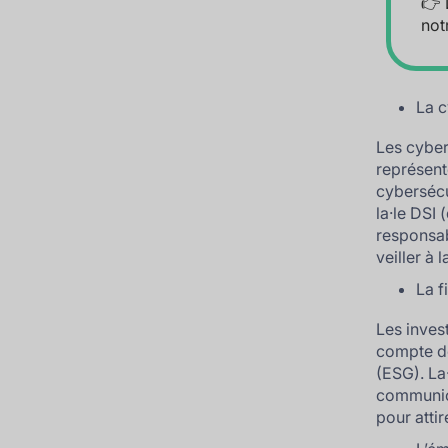
👉 
not
La c
Les cyber
représent
cybersécu
la·le DSI 
responsab
veiller à 
La f
Les inves
compte d
(ESG). La
communica
pour attir