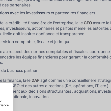
é des partenaires.
tions avec les investisseurs et partenaires financiers
e la crédibilité financière de l’entreprise, la·le
CFO
assure le 
es, investisseurs, actionnaires et parfois même les autorités 
. Il·elle doit inspirer confiance et transparence.
rvision comptable, fiscale et juridique
eille au respect des normes comptables et fiscales, coordonne 
t encadre les équipes financières pour garantir la conformité 
s.
 de business partner
 la finance, la·le
DAF
agit comme un·e conseiller·ère stratég
de la CEO et des autres directions (RH, opérations, IT, etc.). I
 activement aux décisions structurantes : acquisitions, invest
 internationale, innovation.
er
érience