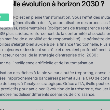
 quelle évolution à horizon 2030 ?
ion de CFO
est en pleine transformation. Sous l’effet des muta
t
iques (généralisation de l’IA, automatisation des processus f
rédictive), réglementaires (obligations de transparence renf
G plus strictes, renforcement de la conformité) et sociétale
en matière de durabilité et de responsabilité), le périmètre d
lités s’élargit bien au-delà de la finance traditionnelle. Plusi
 majeures redessinent son rôle et devraient profondément l’
acteur central de la stratégie d’entreprise d’ici 2030 :
sor de l’intelligence artificielle et de l’automatisation
isation des tâches à faible valeur ajoutée (reporting, consoli
es, rapprochements bancaires) permet au·à la
CFO
de cons
de temps à l’analyse stratégique. Grâce à l’IA, il·elle peut ex
 prédictifs pour anticiper l’évolution de la trésorerie, évaluer 
 encore modéliser différents scénarios de croissance.