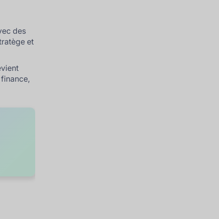
vec des
stratège et
evient
 finance,