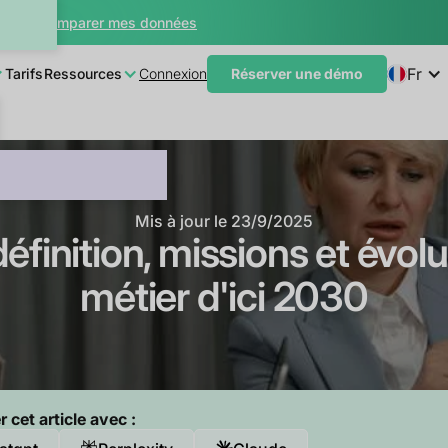
teur
Comparer mes données
Fr
Tarifs
Ressources
Connexion
Réserver une démo
Mis à jour le
23/9/2025
éfinition, missions et évol
métier d'ici 2030
cet article avec :