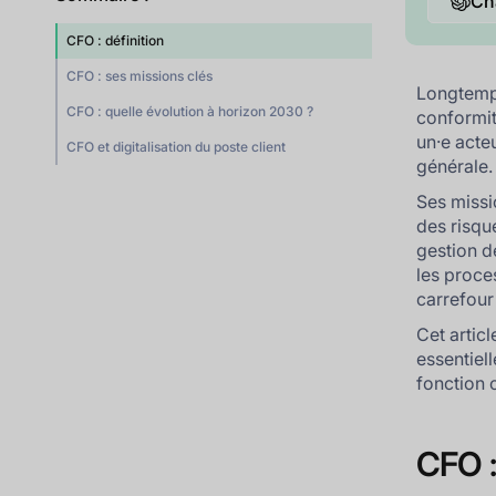
Ch
CFO : définition
CFO : ses missions clés
Longtemps
CFO : quelle évolution à horizon 2030 ?
conformit
un·e acteu
CFO et digitalisation du poste client
générale.
Ses missi
des risqu
gestion de
les proce
carrefour 
Cet articl
essentiel
fonction c
CFO :