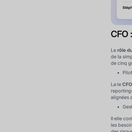
Stéph
CFO :
Le
rôle d
de la sim
de cinq g
Pilo
La·le
CF
reportings
alignées a
Gest
Il·elle co
les besoi
des risqu