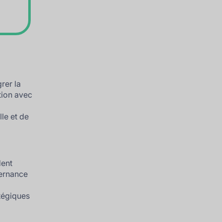
rer la
tion avec
lle et de
dent
ernance
tégiques