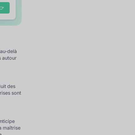
👉
 au-delà
s autour
duit des
rises sont
anticipe
 maîtrise
e