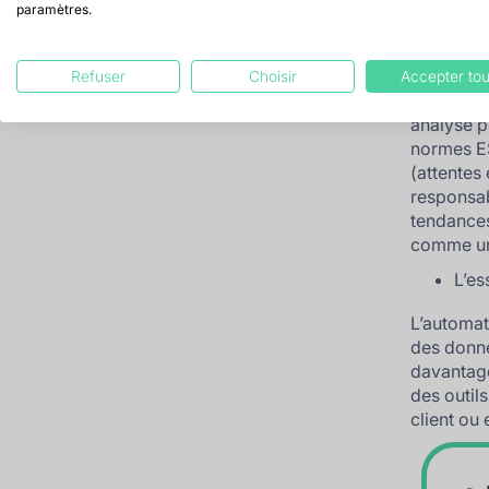
CFO :
paramètres.
La
fonct
Refuser
Choisir
Accepter tou
technolog
analyse p
normes ES
(attentes 
responsabi
tendances
comme un 
L’es
L’automat
des donné
davantage 
des outils
client ou