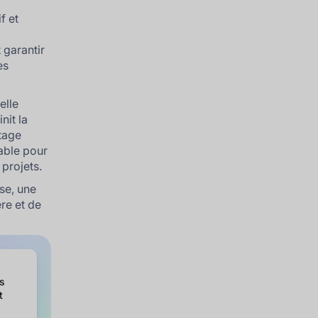
f et
t garantir
es
elle
nit la
otage
sable pour
 projets.
ise, une
ère et de
es
t