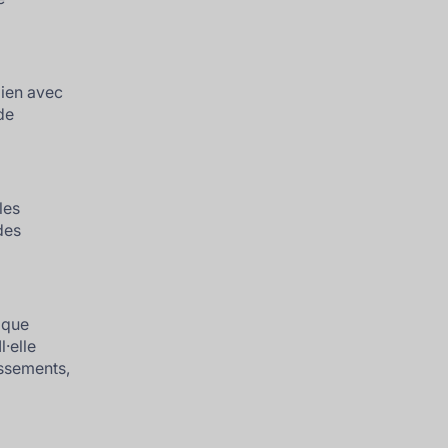
lien avec
de
les
des
ique
l·elle
issements,