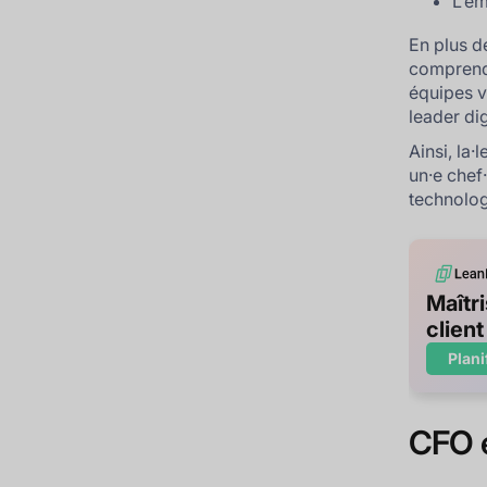
L’é
En plus d
comprendr
équipes va
leader dig
Ainsi, la·l
un·e chef
technologi
Maîtr
clien
Plani
CFO e