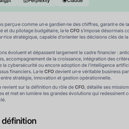
atgpt
Perplexity
Claude
 perçu·e comme un·e gardien·ne des chiffres, garant·e de l
é et du pilotage budgétaire, la·le
CFO
s’impose désormais 
r·rice stratégique, capable d’orienter les décisions clés de la
ons évoluent et dépassent largement le cadre financier : anti
es, accompagnement de la croissance, intégration des critèr
 la cybersécurité ou encore adoption de l’intelligence artific
ssus financiers. La·le
CFO
devient un·e véritable business par
entre stratégie, innovation et gestion opérationnelle.
e revient sur la définition du rôle de
CFO
, détaille ses mission
les et met en lumière les grandes évolutions qui redessinent c
lé.
 définition