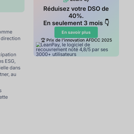
Réduisez votre DSO de
40%.
En seulement 3 mois 👇
a
comme
En savoir plus
 direction
🏆 Prix de l'innovation AFDCC 2025
cipation
es ESG,
ielle dans
tner, au
s
ette