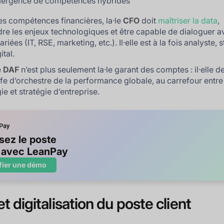
mergence de compétences hybrides
es compétences financières, la·le
CFO
doit
maîtriser la data
,
e les enjeux technologiques et être capable de dialoguer a
riées (IT, RSE, marketing, etc.). Il·elle est à la fois analyste, 
ital.
e
DAF
n’est plus seulement la·le garant des comptes : il·elle d
·fe d’orchestre de la performance globale, au carrefour entre
e et stratégie d’entreprise.
isez le poste
t avec LeanPay
fier une démo
t digitalisation du poste client