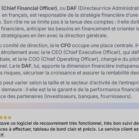
(Chief Financial Officer)
, ou
DAF
(Directeur·rice Administrati
 en français, est responsable de la stratégie financière d’une
. Son rôle ne se limite pas à la tenue des comptes : il·elle doi
é financière, anticiper les besoins en financement et orienter l
 stratégiques en lien avec la direction générale.
u comité de direction, la·le
CFO
occupe une place centrale. Il·
étroitement avec la·le CEO (Chief Executive Officer), qui défi
obale, et la·le COO (Chief Operating Officer), chargé·e du pil
nel. La·le
DAF
, lui, apporte la dimension financière indispen
s risques, sécuriser la croissance et assurer la rentabilité des
e peut varier selon la taille et le secteur d’activité de l’entrepr
demeure : il·elle est la·le garant·e de la performance financi
nce des partenaires (investisseurs, banques, fournisseurs).
rouve ce logiciel de recouvrement très fonctionnel, très bon suivi d
ces à effectuer, tableau de bord clair et précis. Le service client es
if.