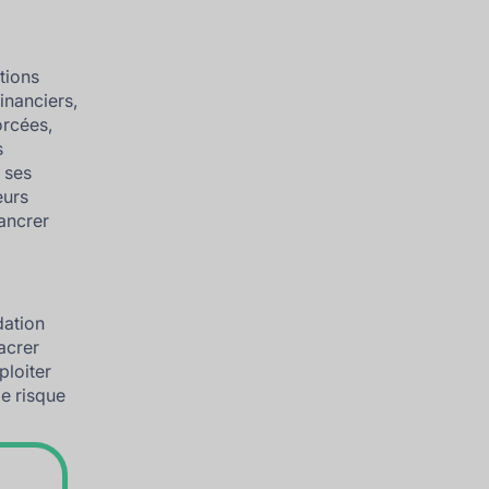
tions
inanciers,
orcées,
s
e ses
eurs
ancrer
dation
acrer
ploiter
le risque