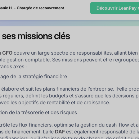
Découvrir LeanPay 
anie H. - Chargée de recouvrement
 ses missions clés
u CFO
couvre un large spectre de responsabilités, allant bien
ple gestion comptable. Ses missions peuvent être regroupée
rands axes :
tage de la stratégie financière
O
élabore et suit les plans financiers de l’entreprise. Il·elle pro
 réguliers, définit les budgets et s’assure que les décisions p
vec les objectifs de rentabilité et de croissance.
ion de la trésorerie et des risques
ntrôle les flux financiers, optimise la gestion du cash-flow et 
ns de financement. La·le
DAF
est également responsable de la
es financiers, qu’il s’agisse de taux de change, de crédit ou d