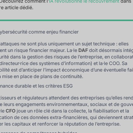
Découvrez comment l’
IA révolutionne le recouvrement
dans
re article dédié.
ybersécurité comme enjeu financier
attaques ne sont plus uniquement un sujet technique : elles
ent un risque financier majeur. La·le
DAF
doit désormais intég
rité dans la gestion des risques de l’entreprise, en collabora
(directeur·rice des systèmes d’information) et la·le COO. Sa
ilité est d’anticiper l’impact économique d’une éventuelle fai
la mise en place de plans de continuité.
inance durable et les critères ESG
tisseurs et régulateurs attendent des entreprises qu’elles ren
e leurs engagements environnementaux, sociaux et de gouv
·le
CFO
joue un rôle clé dans la collecte, la fiabilisation et la
tion de ces données extra-financières, qui deviennent stra
er les capitaux et renforcer la réputation de l’entreprise.