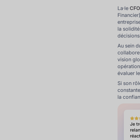
La·le
CFO 
Financier)
entreprise
la solidit
décisions
Au sein d
collabore 
vision gl
opération
évaluer le
Si son rôl
constante 
la confia
Je t
relan
réact