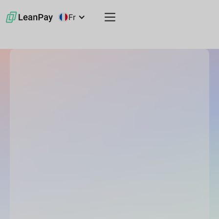
Fr
4.93/5