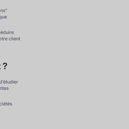
ons”
sque
déduire
tre client
t ?
 d’étudier
entes
ciétés