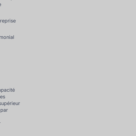
e
treprise
imonial
apacité
res
 supérieur
 par
r