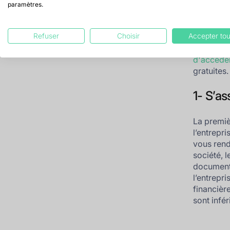
paramètres.
les
…
Refuser
Choisir
Accepter tou
Nous avon
d'accéder
gratuites.
1- S’as
La premiè
l’entrepr
vous rend
société, 
document,
l’entrepri
financièr
sont infér