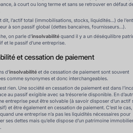
héance, à court ou long terme et sans se retrouver en défaut d
.
dit, l’actif total (immobilisations, stocks, liquidités…) de l’en
ieur à son passif global (dettes bancaires, fournisseurs…).
he, on parle d’
insolvabilité
quand il y a un déséquilibre patr
tif et le passif d’une entreprise.
bilité et cessation de paiement
ns d’
insolvabilité
et de cessation de paiement sont souvent
ées comme synonymes et donc interchangeables.
n est rien. Une société en cessation de paiement est dans l’inc
ace au passif exigible avec sa trésorerie disponible. En d’aut
ne entreprise peut être solvable (à savoir disposer d’un actif
sif) et être également en cessation de paiement. C’est le cas,
quand une entreprise n’a pas les liquidités nécessaires pour
r ses dettes mais qu’elle dispose d’un patrimoine immobilie
.