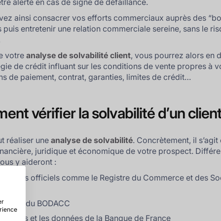
tre alerté en cas de signe de défaillance.
ez ainsi consacrer vos efforts commerciaux auprès des “b
 puis entretenir une relation commerciale sereine, sans le ri
.
de votre
analyse de solvabilité client
, vous pourrez alors en 
gie de crédit influant sur les conditions de vente propres à vo
ns de paiement, contrat, garanties, limites de crédit…
nt vérifier la solvabilité d’un clien
ut réaliser une
analyse de solvabilité
. Concrètement, il s’agit
financière, juridique et économique de votre prospect. Différ
ous y aideront :
registres officiels comme le Registre du Commerce et des So
S)
er
fichiers du BODACC
érience
banques et les données de la Banque de France