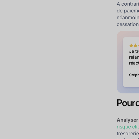
A contrar
de paieme
néanmoins
cessation
Je t
relan
réact
Stéph
Pourqu
Analyser 
risque cli
trésorerie