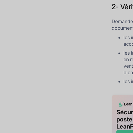
2- Véri
Demandez 
document 
les 
acco
les 
en m
vent
bien
les 
Sécur
poste
Lean