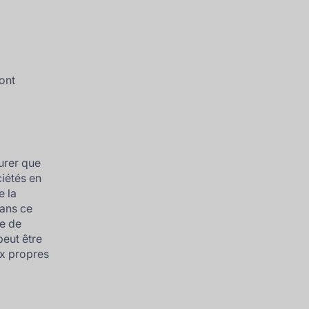
sont
urer que
iétés en
e la
Dans ce
se de
peut être
ux propres