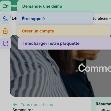
🔍 Découvrez si vos clients paient dans la moyenne de leur sec
Demander une démo
Produit
LeanPay IA
Pour qui ?
Intégrations
Être rappelé
Créer un compte
Télécharger notre plaquette
Comment 
Résumer 
Tous nos articles
Sommaire :