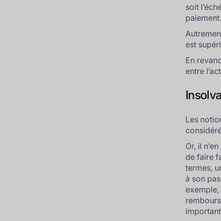
soit l’éc
paiement
Autrement 
est supér
En revanc
entre l’ac
Insolva
Les notio
considér
Or, il n’e
de faire f
termes, u
à son pas
exemple, 
rembourse
important