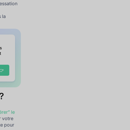
cessation
 la
es
t
👉
 ?
érer” le
r votre
te pour