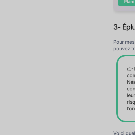
Plani
3- Épl
Pour mes
pouvez t
👉 
com
Néa
con
leu
ris
l’or
Voici que