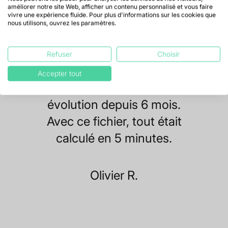
améliorer notre site Web, afficher un contenu personnalisé et vous faire
vivre une expérience fluide. Pour plus d'informations sur les cookies que
Nous souffrons de plus en
nous utilisons, ouvrez les paramètres.
plus de retards de paiement.
Nous souhaitions donc
Refuser
Choisir
calculer notre délai de
Accepter tout
paiement moyen et son
évolution depuis 6 mois.
Avec ce fichier, tout était
calculé en 5 minutes.
Olivier R.