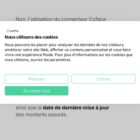
Non, l'utilisation du connecteur Coface
est comprise dans l’abonnement.
Nous utilisons des cookies
Nous pouvons les placer pour analyser les données de nos visiteurs,
améliorer notre site Web, afficher un contenu personnalisé et vous faire
vivre une expérience fluide. Pour plus d'informations sur les cookies que
Quelles informations Coface sont
nous utilisons, ouvrez les paramètres.
synchronisées dans LeanPay ?
Refuser
Choisir
LeanPay centralise les
limites de crédit
Accepter tout
(montant et pourcentage atteint), le
type
de couverture
, la
couverture TopLiner
,
ainsi que la
date de dernière mise à jour
des montants assurés.