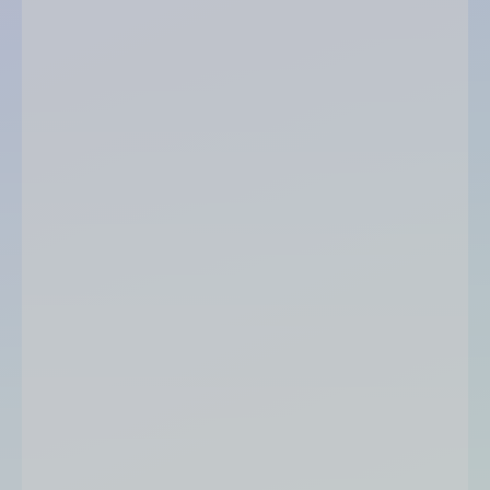
score Infolegale
note sur 20
code
couleur