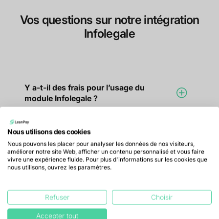
Vos questions sur notre intégration
Infolegale
Y a-t-il des frais pour l’usage du
module Infolegale ?
Nous utilisons des cookies
Non, l'utilisation du connecteur Infolegale
Nous pouvons les placer pour analyser les données de nos visiteurs,
est comprise dans l’abonnement.
améliorer notre site Web, afficher un contenu personnalisé et vous faire
vivre une expérience fluide. Pour plus d'informations sur les cookies que
nous utilisons, ouvrez les paramètres.
Quelles données Infolegale sont
Refuser
Choisir
synchronisées dans LeanPay ?
Accepter tout