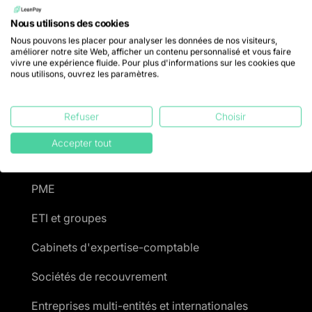
Gestion du risque
Nous utilisons des cookies
Gestion du contentieux
Nous pouvons les placer pour analyser les données de nos visiteurs,
améliorer notre site Web, afficher un contenu personnalisé et vous faire
Tarifs
vivre une expérience fluide. Pour plus d'informations sur les cookies que
nous utilisons, ouvrez les paramètres.
Pour qui ?
Refuser
Choisir
Accepter tout
Start-ups & scale-ups
PME
ETI et groupes
Cabinets d'expertise-comptable
Sociétés de recouvrement
Entreprises multi-entités et internationales