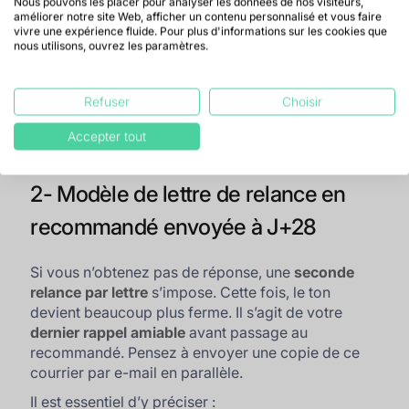
Nous pouvons les placer pour analyser les données de nos visiteurs,
référence. Si le paiement a déjà été effectué, merci
améliorer notre site Web, afficher un contenu personnalisé et vous faire
d’ignorer cette relance ou de nous transmettre
vivre une expérience fluide. Pour plus d'informations sur les cookies que
nous utilisons, ouvrez les paramètres.
votre justificatif.
Restant à votre disposition pour tout complément
d’information, veuillez agréer, [Civilité du client],
Refuser
Choisir
nos salutations distinguées.
Accepter tout
[Signature]
2- Modèle de lettre de relance en
recommandé envoyée à J+28
Si vous n’obtenez pas de réponse, une
seconde
relance par lettre
s’impose. Cette fois, le ton
devient beaucoup plus ferme. Il s’agit de votre
dernier rappel amiable
avant passage au
recommandé. Pensez à envoyer une copie de ce
courrier par e-mail en parallèle.
Il est essentiel d’y préciser :