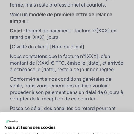
ferme, mais reste professionnel et courtois.
Voici un
modèle de première lettre de relance
simple
:
Objet
: Rappel de paiement - facture n°[XXX] en
retard de [XXX] jours
[Civilité du client] [Nom du client]
Nous constatons que la facture n°[XXX], d’un
montant de [XXX] € TTC, émise le [date], et arrivée
à échéance le [date], reste à ce jour non réglée.
Conformément à nos conditions générales de
vente, nous vous remercions de bien vouloir
procéder à son paiement dans un délai de 6 jours à
compter de la réception de ce courrier.
Passé ce délai, des pénalités de retard pourront
être appliquées, ainsi que l’indemnité forfaitaire
prévue à l’article L.441-10 du Code de commerce.
Nous utilisons des cookies
Nous vous joignons un duplicata de la facture pour