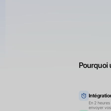
Gestion de
Chaîne logi
Relation cli
Ressources
Pourquoi u
Intégratio
En 2 heures
envoyer vos