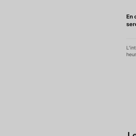
En 
ser
L'in
heur
Le