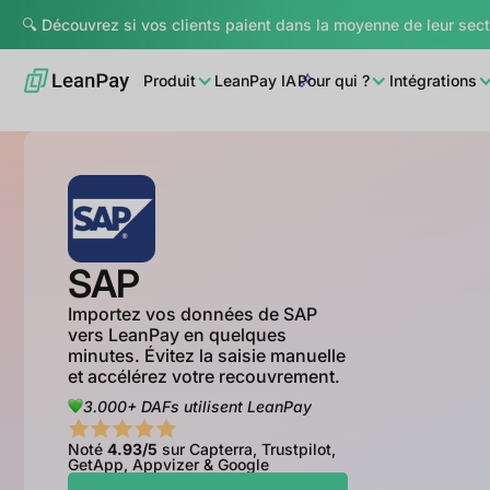
🔍 Découvrez si vos clients paient dans la moyenne de leur sec
Produit
LeanPay IA
Pour qui ?
Intégrations
SAP
Importez vos données de SAP
vers LeanPay en quelques
minutes. Évitez la saisie manuelle
et accélérez votre recouvrement.
3.000+ DAFs utilisent LeanPay
Noté
4.93/5
sur Capterra, Trustpilot,
GetApp, Appvizer & Google