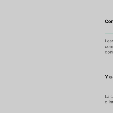
Com
Lean
comp
don
Y a
La c
d'in