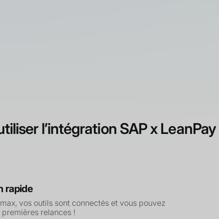
s dépenses
stique
ent
 humaines
tiliser l’intégration SAP x LeanPay
n rapide
 max, vos outils sont connectés et vous pouvez
 premières relances !