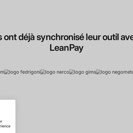
ls ont déjà synchronisé leur outil av
LeanPay
er
érience