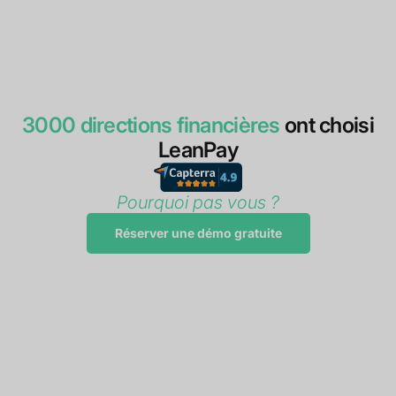
3000 directions financières
ont choisi
LeanPay
Pourquoi pas vous ?
Réserver une démo gratuite
"Mise en place en quelques semaines avant
l'été 2023, connecteur Sage 100
parfaitement opérationnel. L'objectif de
baisse du DSO de 40%
au niveau de notre
groupe a été atteint en moins d'1 an grâce à