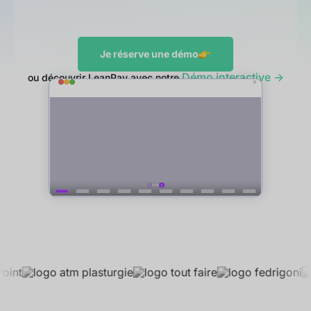
Je réserve une démo
Démo interactive ->
ou découvrir LeanPay avec notre
Noté
4.93/5