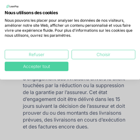
l’assuré en cas de suppression de garantie, deux
options sont envisageables :
Nous utilisons des cookies
La première solution est de conserver la
Nous pouvons les placer pour analyser les données de nos visiteurs,
améliorer notre site Web, afficher un contenu personnalisé et vous faire
garantie sur les ordres à livrer, c’est-à-dire sur
vivre une expérience fluide. Pour plus d'informations sur les cookies que
l’ensemble des marchandises en cours de
nous utilisons, ouvrez les paramètres.
fabrication ou de livraison auprès du client
concerné. Pour que cette option soit reçue
Refuser
Choisir
par l’assureur, il est nécessaire de fournir une
preuve de l’avancement des commandes.
Accepter tout
Le seconde option consiste à certifier de l’état
d’engagement des livraisons envers le client
touchées par la réduction ou la suppression
de la garantie par l’assureur. Cet état
d’engagement doit être délivré dans les 15
jours suivant la décision de l’assureur et doit
prouver du ou des montants des livraisons
prévues, des livraisons en cours d’exécution
et des factures encore dues.