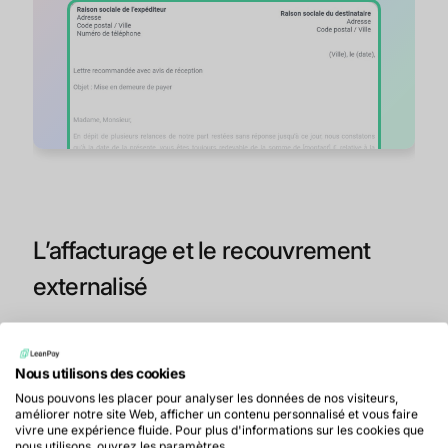
L’affacturage et le recouvrement
externalisé
Bien qu’il soit important d’appliquer une procédure
de recouvrement amiable de manière systématique
Nous utilisons des cookies
à chaque retard de paiement constaté, il n’est pas
Nous pouvons les placer pour analyser les données de nos visiteurs,
nécessaire d’internaliser ce processus. Des
améliorer notre site Web, afficher un contenu personnalisé et vous faire
sociétés spécialisées peuvent prendre en charge le
vivre une expérience fluide. Pour plus d'informations sur les cookies que
recouvrement amiable au nom d’une entreprise ou
nous utilisons, ouvrez les paramètres.