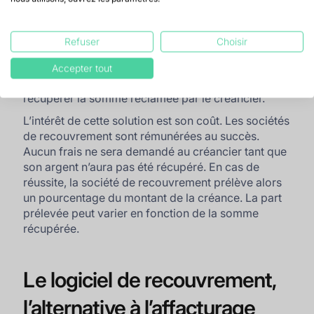
alors de manière anonyme.
La société de recouvrement, à la différence du
Refuser
Choisir
factor, ne finance pas la créance qui lui a été
transmise. Son rôle est uniquement d’user de toutes
Accepter tout
les méthodes amiables à sa disposition pour
récupérer la somme réclamée par le créancier.
L’intérêt de cette solution est son coût. Les sociétés
de recouvrement sont rémunérées au succès.
Aucun frais ne sera demandé au créancier tant que
son argent n’aura pas été récupéré. En cas de
réussite, la société de recouvrement prélève alors
un pourcentage du montant de la créance. La part
prélevée peut varier en fonction de la somme
récupérée.
Le logiciel de recouvrement,
l’alternative à l’affacturage