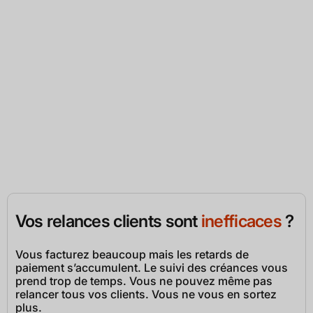
baisse du DSO de 40%
au niveau de notre
groupe a été atteint en moins d'1 an grâce à
Leanpay !"
Bruno G.
DAF chez Thibaut SAS
Vos relances clients sont
inefficaces
?
Vous facturez beaucoup mais les retards de
paiement s’accumulent. Le suivi des créances vous
prend trop de temps. Vous ne pouvez même pas
relancer tous vos clients. Vous ne vous en sortez
plus.