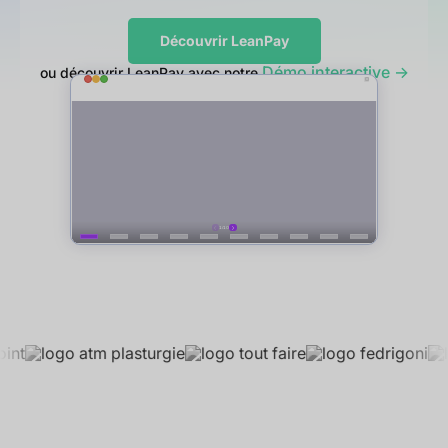
Découvrir LeanPay
Démo interactive ->
ou découvrir LeanPay avec notre
Noté
4.93/5