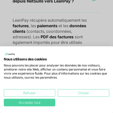
depuis NetSuite vers LeanPay ?
LeanPay récupère automatiquement les
factures
, les
paiements
et les
données
clients
(contacts, coordonnées,
adresses). Les
PDF des factures
sont
également importés pour être utilisés
dans les relances.
Nous utilisons des cookies
Nous pouvons les placer pour analyser les données de nos visiteurs,
améliorer notre site Web, afficher un contenu personnalisé et vous faire
En combien de temps mes données
vivre une expérience fluide. Pour plus d'informations sur les cookies que
nous utilisons, ouvrez les paramètres.
issues de NetSuite seront-elles
intégrées dans LeanPay ?
Refuser
Choisir
La connexion se fait instantanément, dès
Accepter tout
que vos comptes sont associés.