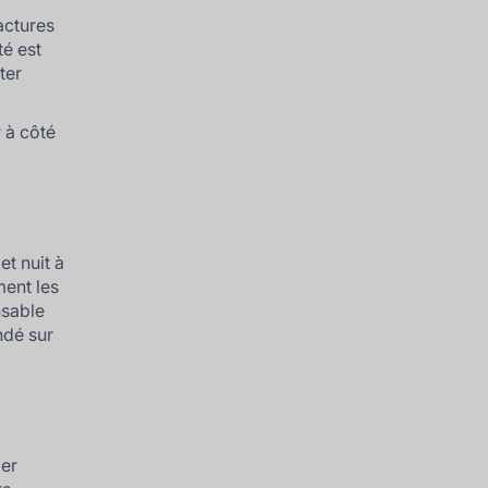
actures
té est
ter
r à côté
et nuit à
ent les
nsable
ndé sur
ier