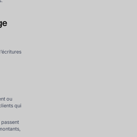
s.
ge
’écritures
ent ou
lients qui
s passent
 montants,