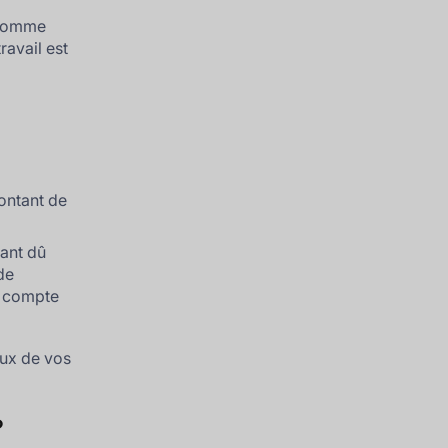
 comme
ravail est
ontant de
tant dû
de
le compte
eux de vos
?