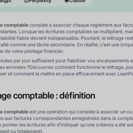
atgpt
Perplexity
Claude
ge comptable
consiste à associer chaque règlement aux fact
dantes. Lorsque les écritures comptables se multiplient, mai
bilité fiable devient indispensable. Pourtant, le lettrage res
raité comme une tâche secondaire. En réalité, c’est une briqu
e de votre pilotage financier.
inutes par jour suffisaient pour fiabiliser vos encaissements e
ces erronées ?Découvrez comment fonctionne le lettrage, po
iser et comment le mettre en place efficacement avec LeanPa
age comptable : définition
ge comptable
est une opération qui consiste à associer un ou
s aux factures correspondantes enregistrées dans la comptabi
 pointer les écritures afin d’indiquer qu’une créance a été so
ement ou totalement).