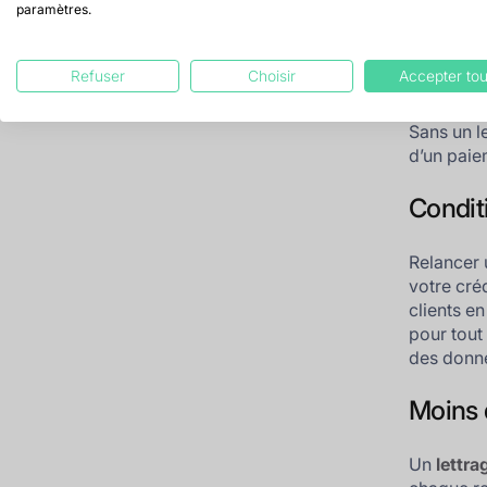
paramètres.
Le
lettra
ont été ré
important
Refuser
Choisir
Accepter tou
rapidemen
Sans un le
d’un paie
Condit
Relancer u
votre créd
clients e
pour tout 
des donné
Moins d
Un
lettra