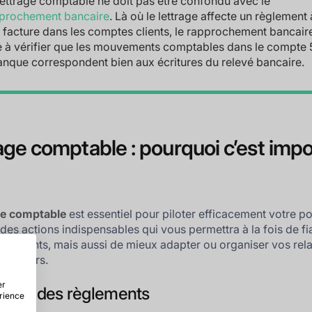
lettrage comptable ne doit pas être confondu avec le
prochement bancaire
. Là où le lettrage affecte un règlement 
 facture dans les comptes clients, le rapprochement bancair
e à vérifier que les mouvements comptables dans le compte 
anque correspondent bien aux écritures du relevé bancaire.
age comptable : pourquoi c’est impo
ge comptable
est essentiel pour piloter efficacement votre pos
 des actions indispensables qui vous permettra à la fois de fia
ssements, mais aussi de mieux adapter ou organiser vos rela
es erreurs.
er
précis des règlements
érience