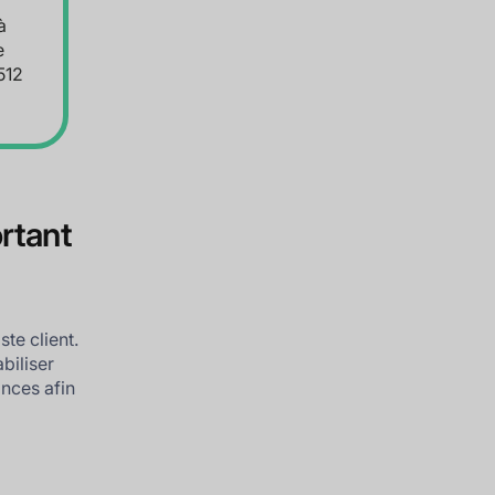
à
e
512
rtant
te client.
biliser
nces afin