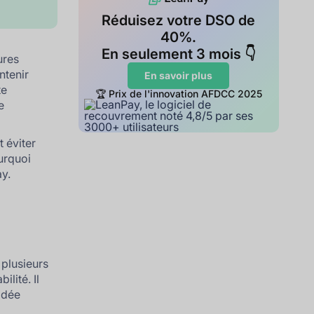
Réduisez votre DSO de
40%.
En seulement 3 mois 👇
ures
ntenir
En savoir plus
te
🏆 Prix de l'innovation AFDCC 2025
e
t éviter
urquoi
y.
 plusieurs
lité. Il
ldée