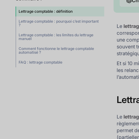
Ch
Lettrage comptable : définition
Lettrage comptable : pourquoi c’est important
?
Le
lettra
correspon
Lettrage comptable : les limites du lettrage
manuel
une compta
souvent t
Comment fonctionne le lettrage comptable
automatisé ?
stratégiqu
FAQ : lettrage comptable
Et si 10 m
les relan
l’automat
Lettr
Le
lettra
règlement
permet de
(partiell