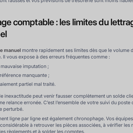
ont faussés et vos prévisions de trésorerie sont moins fiable
age comptable : les limites du lettra
el
ge manuel
montre rapidement ses limites dès que le volume d
 Il vous expose à des erreurs fréquentes comme :
mauvaise imputation ;
référence manquante ;
aiement partiel mal traité.
e inexactitude peut venir fausser complètement un solde cli
ne relance erronée. C’est l’ensemble de votre suivi du poste c
te perturbé.
ment ligne par ligne est également chronophage. Vos équipe
considérable à retrouver les pièces associées, à vérifier les
 les règlements et à solder les comptes.