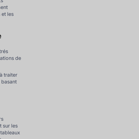
ts
ment
 et les
e
trés
rations de
 traiter
 basant
rs
t sur les
 tableaux