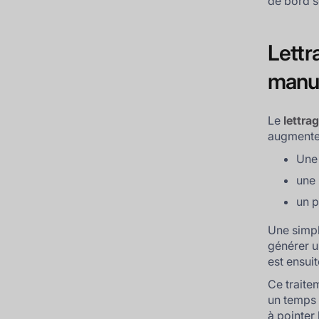
de bord s
Lettr
manu
Le
lettra
augmente.
Une 
une 
un p
Une simpl
générer u
est ensui
Ce traite
un temps 
à pointer