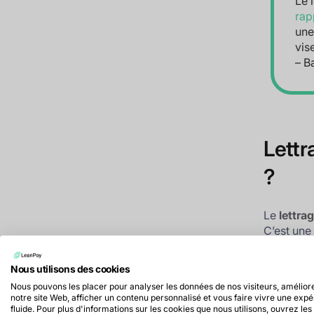
Le 
rap
une
vis
– B
Lettr
?
Le
lettra
C’est une
vos encai
d’éviter l
Nous utilisons des cookies
Nous pouvons les placer pour analyser les données de nos visiteurs, amélior
Suivi 
notre site Web, afficher un contenu personnalisé et vous faire vivre une exp
fluide. Pour plus d'informations sur les cookies que nous utilisons, ouvrez les