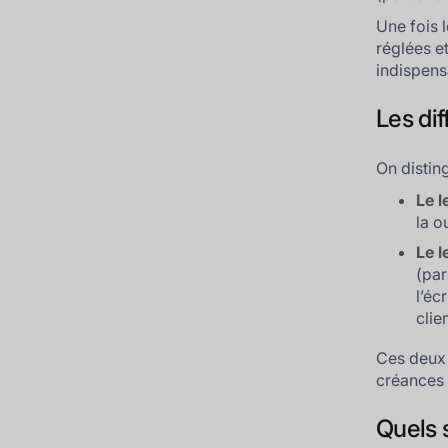
Une fois 
réglées e
indispens
Les dif
On distin
Le l
la o
Le l
(par
l’éc
clien
Ces deux 
créances e
Quels 