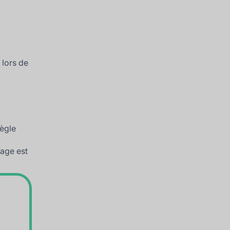
s lors de
règle
rage est