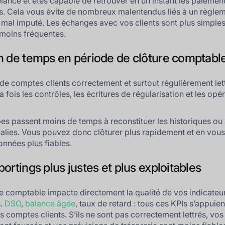
lance et êtes capable de retrouver en un instant les paiemen
. Cela vous évite de nombreux malentendus liés à un règle
u mal imputé. Les échanges avec vos clients sont plus simples
 moins fréquentes.
n de temps en période de clôture comptabl
de comptes clients correctement et surtout régulièrement let
 la fois les contrôles, les écritures de régularisation et les opé
es passent moins de temps à reconstituer les historiques ou à
lies. Vous pouvez donc clôturer plus rapidement et en vous
onnées plus fiables.
ortings plus justes et plus exploitables
ge comptable impacte directement la qualité de vos indicateu
s.
DSO
,
balance âgée
, taux de retard : tous ces KPIs s’appuien
s comptes clients. S’ils ne sont pas correctement lettrés, vos