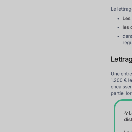
Le lettra
Les
les
dans
régu
Lettra
Une entre
1.200 € le
encaisseme
partiel l
💡
L
dis