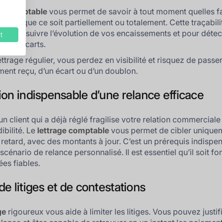
ge comptable
vous permet de savoir à tout moment quelles f
glées, que ce soit partiellement ou totalement. Cette traçabili
e pour suivre l’évolution de vos encaissements et pour détec
t
t les écarts.
ttrage régulier, vous perdez en visibilité et risquez de passe
ment reçu, d’un écart ou d’un doublon.
ion indispensable d’une relance efficace
n client qui a déjà réglé fragilise votre relation commerciale 
ibilité. Le
lettrage comptable
vous permet de cibler uniquem
n retard, avec des montants à jour. C’est un prérequis indispe
scénario de relance personnalisé. Il est essentiel qu’il soit fo
es fiables.
e litiges et de contestations
ge
rigoureux vous aide à limiter les litiges. Vous pouvez justif