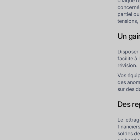
chaque re
concernés
partiel o
tensions,
Un gai
Disposer 
facilite à
révision.
Vos équip
des anoma
sur des d
Des rep
Le lettra
financier
soldes de