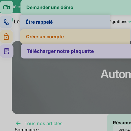
🔍 Découvrez si vos clients paient dans la moyenne de leur sec
Demander une démo
Produit
LeanPay IA
Pour qui ?
Intégrations
Être rappelé
Créer un compte
Télécharger notre plaquette
Automa
Résumer 
Tous nos articles
Sommaire :