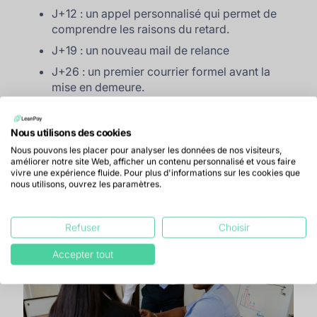
J+12 : un appel personnalisé qui permet de
comprendre les raisons du retard.
J+19 : un nouveau mail de relance
J+26 : un premier courrier formel avant la
mise en demeure.
Les actions sont planifiées et déclenchées
automatiquement. Vous avez ensuite le choix entre
Nous utilisons des cookies
un envoi automatique (pratique pour de la pré-
Nous pouvons les placer pour analyser les données de nos visiteurs,
relance) ou une validation manuelle du mail ou
améliorer notre site Web, afficher un contenu personnalisé et vous faire
vivre une expérience fluide. Pour plus d'informations sur les cookies que
courrier à envoyer (plus adapté lorsque l’on
nous utilisons, ouvrez les paramètres.
souhaite préserver sa relation client).
Refuser
Choisir
Accepter tout