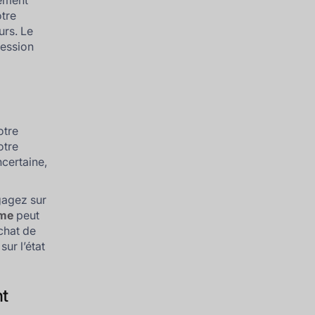
iement
tre
urs. Le
ression
otre
otre
ncertaine,
gagez sur
ôme
peut
chat de
ur l’état
nt