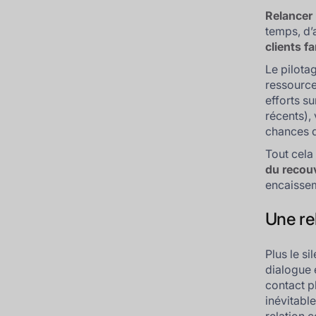
Relancer 
temps, d’
clients 
Le pilota
ressource
efforts s
récents),
chances d
Tout cela 
du recou
encaissem
Une rel
Plus le si
dialogue e
contact pl
inévitabl