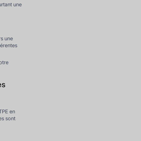
urtant une
rs une
férentes
otre
es
 TPE en
es sont