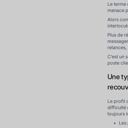
Le terme
menace po
Alors com
interlocut
Plus de r
messageri
relances, 
C’est un s
poste clie
Une ty
recou
Le profil
difficult
toujours 
Les 