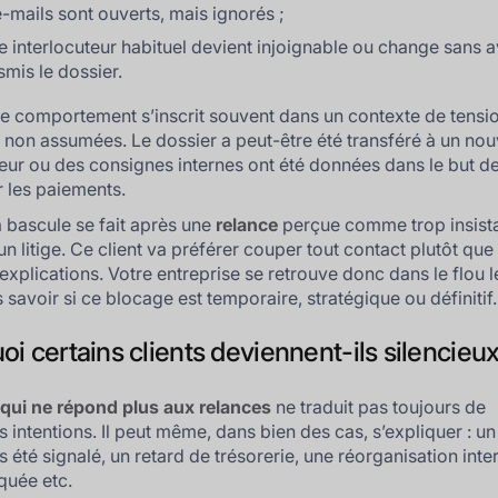
e-mails sont ouverts, mais ignorés ;
e interlocuteur habituel devient injoignable ou change sans a
smis le dossier.
e comportement s’inscrit souvent dans un contexte de tensi
e non assumées. Le dossier a peut-être été transféré à un nou
teur ou des consignes internes ont été données dans le but d
 les paiements.
la bascule se fait après une
relance
perçue comme trop insista
’un litige. Ce client va préférer couper tout contact plutôt que
explications. Votre entreprise se retrouve donc dans le flou l
s savoir si ce blocage est temporaire, stratégique ou définitif.
i certains clients deviennent-ils silencieux
 qui ne répond plus aux relances
ne traduit pas toujours de
 intentions. Il peut même, dans bien des cas, s’expliquer : un
s été signalé, un retard de trésorerie, une réorganisation int
uée etc.