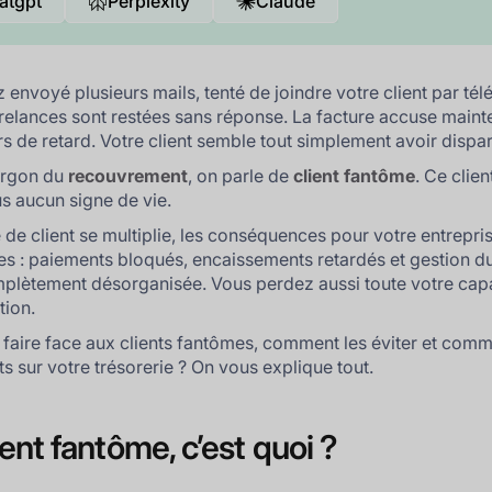
atgpt
Perplexity
Claude
 envoyé plusieurs mails, tenté de joindre votre client par té
relances sont restées sans réponse. La facture accuse maint
rs de retard. Votre client semble tout simplement avoir dispar
argon du
recouvrement
, on parle de
client fantôme
. Ce clien
s aucun signe de vie.
e de client se multiplie, les conséquences pour votre entrepri
s : paiements bloqués, encaissements retardés et gestion d
mplètement désorganisée. Vous perdez aussi toute votre cap
tion.
 faire face aux clients fantômes, comment les éviter et com
ts sur votre trésorerie ? On vous explique tout.
ient fantôme, c’est quoi ?