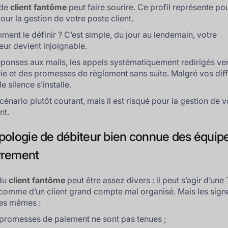
 de
client fantôme
peut faire sourire. Ce profil représente po
ur la gestion de votre poste client.
ment le définir ? C’est simple, du jour au lendemain, votre
eur devient injoignable.
éponses aux mails, les appels systématiquement redirigés ve
e et des promesses de règlement sans suite. Malgré vos dif
le silence s’installe.
cénario plutôt courant, mais il est risqué pour la gestion de v
nt.
pologie de débiteur bien connue des équip
vrement
 du
client fantôme
peut être assez divers : il peut s’agir d’une
é comme d’un client grand compte mal organisé. Mais les sign
les mêmes :
promesses de paiement ne sont pas tenues ;