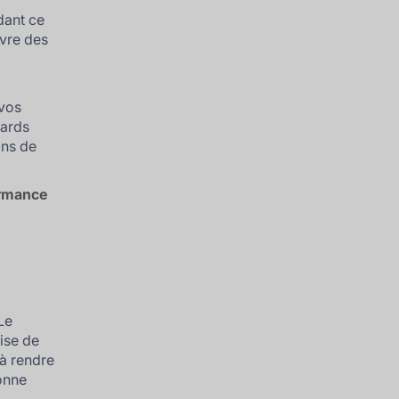
dant ce
ivre des
 vos
tards
ins de
ormance
 Le
rise de
’à rendre
bonne