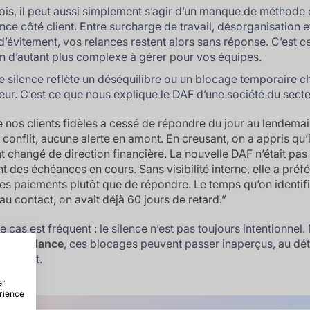
ois, il peut aussi simplement s’agir d’un manque de méthode
nce côté client. Entre surcharge de travail, désorganisation e
 d’évitement, vos relances restent alors sans réponse. C’est c
ion d’autant plus complexe à gérer pour vos équipes.
ce silence reflète un déséquilibre ou un blocage temporaire c
teur. C’est ce que nous explique le DAF d’une société du secte
 nos clients fidèles a cessé de répondre du jour au lendemai
conflit, aucune alerte en amont. En creusant, on a appris qu’i
t changé de direction financière. La nouvelle DAF n’était pas
t des échéances en cours. Sans visibilité interne, elle a préf
les paiements plutôt que de répondre. Le temps qu’on identifi
u contact, on avait déjà 60 jours de retard.”
 cas est fréquent : le silence n’est pas toujours intentionnel.
s de relance
, ces blocages peuvent passer inaperçus, au dé
e client.
er
érience