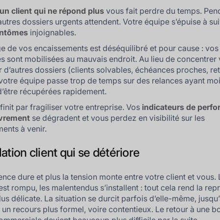
un client qui ne répond plus
vous fait perdre du temps. Pen
autres dossiers urgents attendent. Votre équipe s’épuise à su
fantômes
injoignables.
ge de vos encaissements est déséquilibré et pour cause : vos
s sont mobilisées au mauvais endroit. Au lieu de concentrer
ur d’autres dossiers (clients solvables, échéances proches, re
 votre équipe passe trop de temps sur des relances ayant mo
’être récupérées rapidement.
finit par fragiliser votre entreprise. Vos
indicateurs de perf
vrement
se dégradent et vous perdez en visibilité sur les
ents à venir.
ation client qui se détériore
lence dure et plus la tension monte entre votre client et vous.
st rompu, les malentendus s’installent : tout cela rend la rep
us délicate. La situation se durcit parfois d’elle-même, jusqu
e un recours plus formel, voire contentieux. Le retour à une 