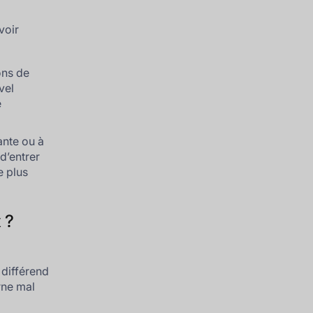
voir
ons de
vel
e
nte ou à
 d’entrer
e plus
 ?
 différend
erne mal