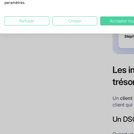
paramètres.
Je t
relan
Refuser
Choisir
Accepter tou
réact
Stéph
Les i
tréso
Un
client
client qu
Un DSO