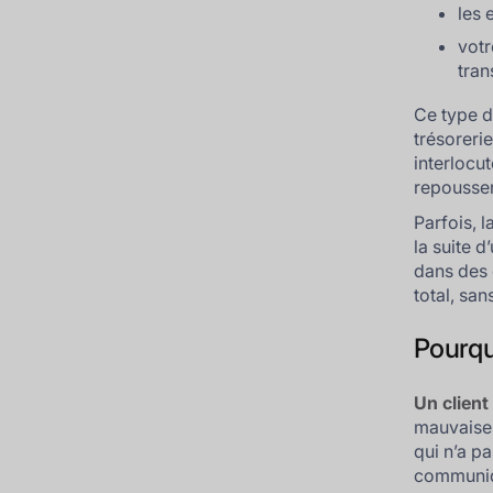
les 
votr
tran
Ce type d
trésoreri
interlocu
repousser
Parfois, 
la suite d
dans des 
total, san
Pourquo
Un client
mauvaises
qui n’a pa
communiq