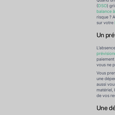
Quand un 
(
DSO
) gr
balance 
risque ? 
sur votre
Un prév
L’absence
prévision
paiement 
vous ne p
Vous pre
une dépen
aussi vou
matériel,
de vos re
Une dé