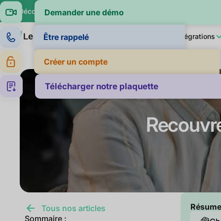
🔍 Découvrez si vos clients paient dans la moyenne de leur sec
Demander une démo
Produit
LeanPay IA
Pour qui ?
Intégrations
Être rappelé
Créer un compte
Télécharger notre plaquette
Recouvre
Résumer 
Tous nos articles
Sommaire :