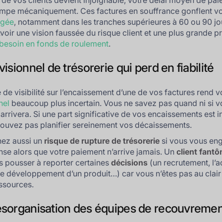
de vos clients devient injoignable, votre délai moyen de pa
impe mécaniquement. Ces factures en souffrance gonflent vo
âgée
, notamment dans les tranches supérieures à 60 ou 90 jo
Avoir une vision faussée du risque client et une plus grande p
besoin en fonds de roulement
.
isionnel de trésorerie qui perd en fiabilité
 de visibilité sur l’encaissement d’une de vos factures rend v
nel
beaucoup plus incertain. Vous ne savez pas quand ni si v
arrivera. Si une part significative de vos encaissements est i
ouvez pas planifier sereinement vos décaissements.
nez aussi un
risque de rupture de trésorerie
si vous vous en
se alors que votre paiement n’arrive jamais. Un
client fant
s pousser à reporter certaines
décisions
(un recrutement, l’a
 le développement d’un produit…) car vous n’êtes pas au clair s
ssources.
sorganisation des équipes de recouvreme