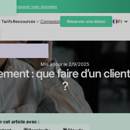
teur
Comparer mes données
Fr
Tarifs
Ressources
Connexion
Réserver une démo
Mis à jour le
2/9/2025
ment : que faire d’un clien
?
cet article avec :