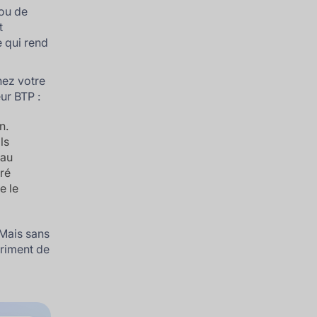
 ou de
t
e qui rend
hez votre
ur BTP :
n.
ls
 au
éré
e le
 Mais sans
triment de