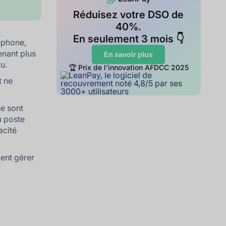
Réduisez votre DSO de
40%.
En seulement 3 mois 👇
léphone,
enant plus
En savoir plus
u.
🏆 Prix de l'innovation AFDCC 2025
t ne
se sont
u poste
acité
ment gérer