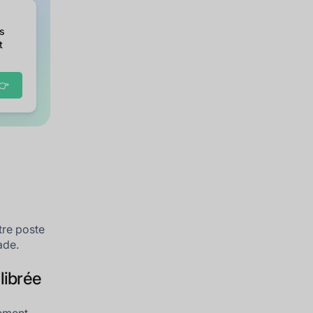
es
t
👉
tre poste
ade.
librée