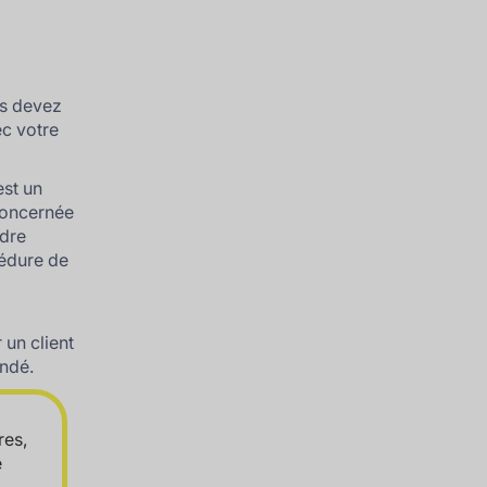
us devez
ec votre
st un
concernée
ndre
cédure de
 un client
andé.
res,
e