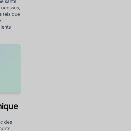
ne santé
processus,
s
tels que
si
lients
nique
ec des
ports