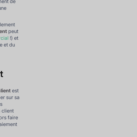
ment de
une
glement
ient
peut
cial
!) et
e et du
t
lient
est
er sur sa
as
client
ors faire
paiement