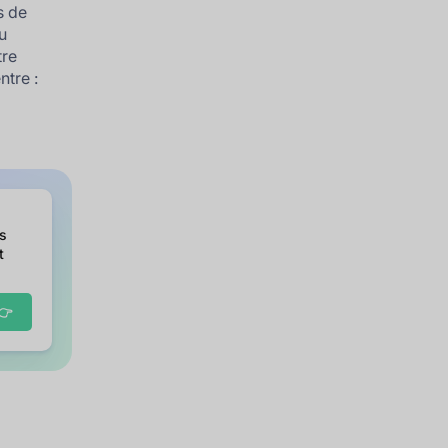
s de
u
tre
ntre :
es
t
👉