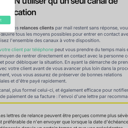
 3 : N'utiliser qu'un seul canal de
unication
t
sque vos
relances clients
par mail restent sans réponse, vo
 œuvre tous les moyens possibles pour entrer en contact av
ilisez l'ensemble des canaux à votre disposition.
votre client par téléphone
peut vous prendre du temps mais e
 moyen de rentrer directement en contact avec la personne 
jet pour débloquer la situation. En ayant la démarche de pre
vec votre client avant de vous avancer plus loin dans la pro
ent, vous vous assurez de préserver de bonnes relations
les et d'être payé rapidement.
anal, plus formel celui-ci, et également efficace pour notifier
 de paiement de sa facture : l'envoi d'une lettre par recomm
Les lettres de relance peuvent être perçues comme plus sévè
est préférable de n'en envoyer que lorsque la date d'échéanc