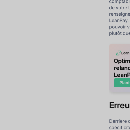
comptabil
de votre 
renseigne
LeanPay. 
pouvoir v
plutôt qu
Optim
relan
LeanP
Plani
Erreu
Derrière 
spécifici