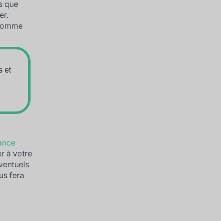
as que
er.
 comme
s et
éance
r à votre
éventuels
s fera