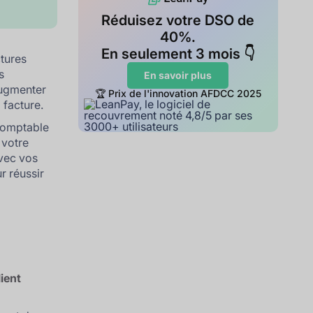
Réduisez votre DSO de
40%.
En seulement 3 mois 👇
ctures
s
En savoir plus
augmenter
🏆 Prix de l'innovation AFDCC 2025
 facture.
comptable
 votre
avec vos
r réussir
lient