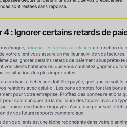
 dépassée depuis un certain temps et que vos précédentes
ances sont restées sans réponse.
r 4 : Ignorer certains retards de pa
vons évoqué,
prioriser les factures à relancer
en fonction du p
de votre client vous assure un meilleur suivi de vos factures. I
ême pas ignorer certains retards de paiement sous prétexte q
t vos clients habituels ou que vous souhaitez gagner du te
ue les situations les plus importantes.
ure arrivant à échéance doit être payée, quel que ce soit le p
 vos relations avec celui-ci. Les bons comptes font les bons a
ement pour votre entreprise. Profitez des bonnes relations q
z pour communiquer de la meilleure des façons avec ce typ
isser traîner une facture impayée n'aura que pour seul effet l
on de vos futurs rapports commerciaux.
e de vos clients est une tâche redondante dans votre plannin