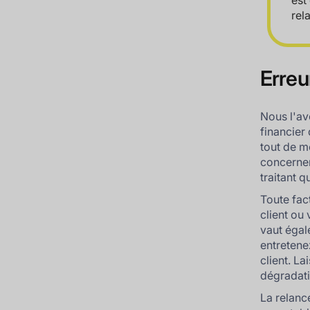
est
rel
Erreu
Nous l'a
financier 
tout de m
concernen
traitant q
Toute fact
client ou
vaut égal
entretene
client. La
dégradati
La relanc