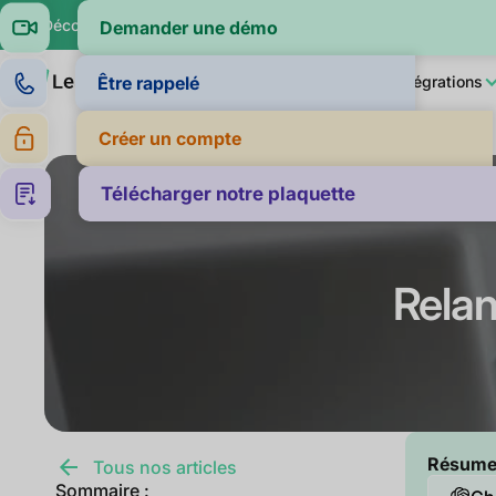
🔍 Découvrez si vos clients paient dans la moyenne de leur sec
Demander une démo
Produit
LeanPay IA
Pour qui ?
Intégrations
Être rappelé
Créer un compte
Télécharger notre plaquette
Relanc
Résumer 
Tous nos articles
Sommaire :