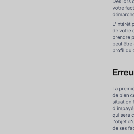
Dès lors 
votre fac
démarch
L'intérêt
de votre 
prendre p
peut être
profil du 
Erreur
La premiè
de bien c
situation
d'impayés
qui sera 
l'objet d'
de ses fa