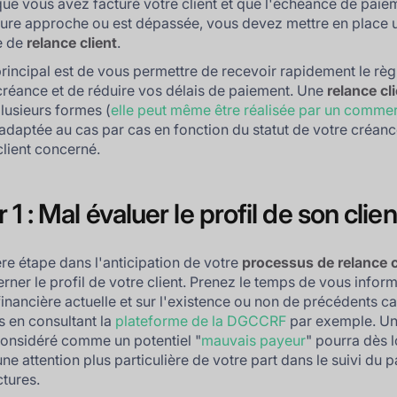
que vous avez facturé votre client et que l'échéance de paie
ture approche ou est dépassée, vous devez mettre en place 
e de
relance client
.
 principal est de vous permettre de recevoir rapidement le rè
créance et de réduire vos délais de paiement. Une
relance cl
lusieurs formes (
elle peut même être réalisée par un commer
 adaptée au cas par cas en fonction du statut de votre créanc
client concerné.
 1 : Mal évaluer le profil de son clien
re étape dans l'anticipation de votre
processus de relance c
erner le profil de votre client. Prenez le temps de vous inform
 financière actuelle et sur l'existence ou non de précédents c
 en consultant la
plateforme de la DGCCRF
par exemple. Un 
considéré comme un potentiel "
mauvais payeur
" pourra dès l
une attention plus particulière de votre part dans le suivi du 
ctures.