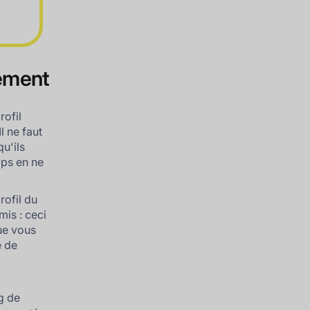
iement
rofil
l ne faut
u'ils
mps en ne
rofil du
mis : ceci
ue vous
e de
a
g de