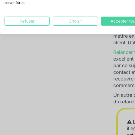
Erreur
paramètres.
comm
Refuser
Choisir
Accepter tou
Même lor
mettre en
client. Ut
Relancer 
excellent
par ce su
contact a
recouvrem
commercia
Un autre c
du retard
⚠️ 
il 