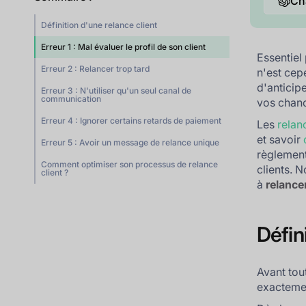
Ch
Définition d'une relance client
Erreur 1 : Mal évaluer le profil de son client
Essentiel
Erreur 2 : Relancer trop tard
n'est cep
d'anticip
Erreur 3 : N'utiliser qu'un seul canal de
communication
vos chanc
Erreur 4 : Ignorer certains retards de paiement
Les
relan
et savoir
Erreur 5 : Avoir un message de relance unique
règlement
Comment optimiser son processus de relance
clients. 
client ?
à
relancer
Défin
Avant tou
exacteme