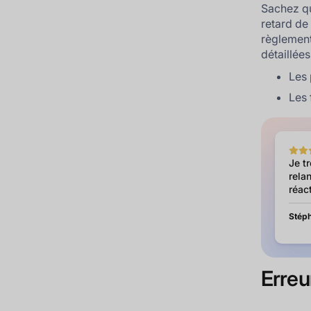
Sachez qu
retard de
règlement
détaillée
Les 
Les 
Je t
relan
réact
Stéph
Erreu