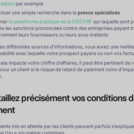
utation
par exemple
ctuer une simple recherche dans la
presse spécialisée
mer
la plateforme publique de la DGCCRF
sur laquelle sont 
es les sanctions prononcées contre des entreprises payant t
ivement leurs fournisseurs ou leurs sous-traitants
es différentes sources d’informations, vous aurez une meille
babilité avec laquelle votre prospect payera ou non vos factu
la impacte votre chiffre d’affaires, il peut être pertinent de 
 pour un client si le risque de retard de paiement voire d'imp
.
taillez précisément vos conditions 
ment
ents mis en attente par les clients peuvent parfois s’expliqu
ue l’on a soi-même commises.