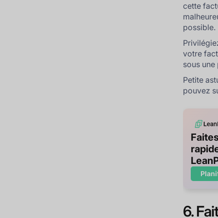
cette fact
malheureu
possible.
Privilégi
votre fac
sous une 
Petite as
pouvez su
Faite
rapid
LeanP
Plani
6. Fa