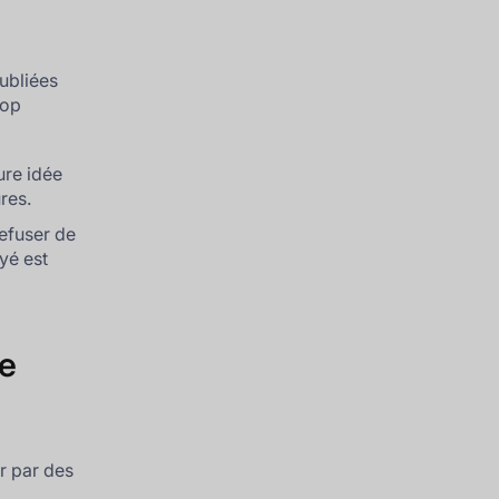
publiées
rop
ure idée
res.
refuser de
ayé est
de
er par des