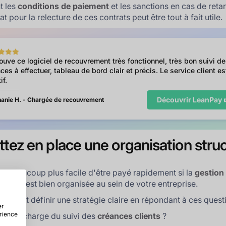
t les
conditions de paiement
et les sanctions en cas de retar
t pour la relecture de ces contrats peut être tout à fait utile.
rouve ce logiciel de recouvrement très fonctionnel, très bon suivi d
ces à effectuer, tableau de bord clair et précis. Le service client es
if.
Découvrir LeanPay 
anie H. - Chargée de recouvrement
ttez en place une organisation stru
era beaucoup plus facile d'être payé rapidement si la
gestion
clients
est bien organisée au sein de votre entreprise.
otamment définir une stratégie claire en répondant à ces quest
er
érience
est en charge du suivi des
créances clients
?