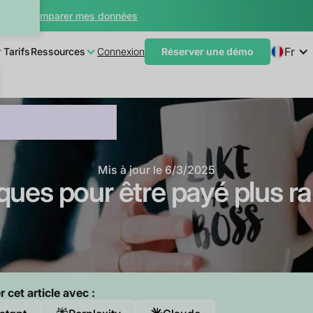
teur
Comparer mes données
Fr
Tarifs
Ressources
Connexion
Réserver une démo
Mis à jour le
6/3/2025
ques pour être payé plus 
cet article avec :