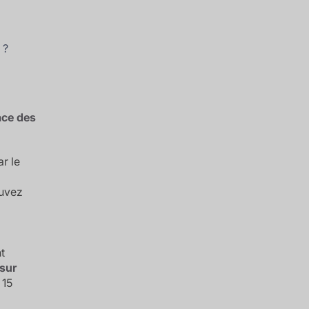
 ?
ace des
r le
ouvez
t
 sur
 15