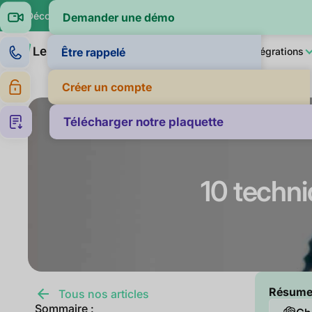
🔍 Découvrez si vos clients paient dans la moyenne de leur sec
Demander une démo
Produit
LeanPay IA
Pour qui ?
Intégrations
Être rappelé
Créer un compte
Télécharger notre plaquette
10 techni
Résumer 
Tous nos articles
Sommaire :