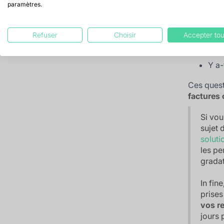
Qui 
paramètres.
Quel
A pa
Refuser
Choisir
Accepter tou
Quel
Y a-
Ces quest
factures 
Si vou
sujet 
soluti
les pe
gradat
In fin
prise
vos re
jours