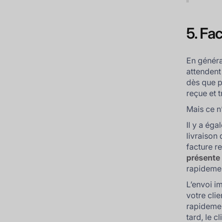
5. Fac
En généra
attendent
dès que p
reçue et 
Mais ce n
Il y a ég
livraison
facture r
présente 
rapidemen
L’envoi i
votre clie
rapidemen
tard, le 