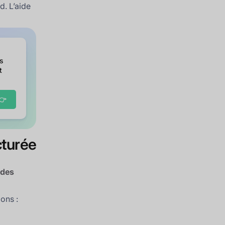
d. L’aide
es
t
👉
cturée
 des
ions :