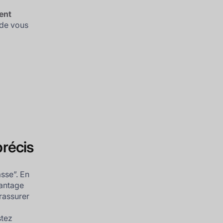
ent
 de vous
précis
asse”. En
vantage
rassurer
stez