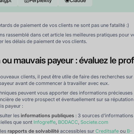
atgpt
Perplexity
Claude
etards de paiement de vos clients ne sont pas une fatalité :)
s rassemblé dans cet article les meilleures pratiques pour v
er les délais de paiement de vos clients.
n ou mauvais payeur : évaluez le prof
ouveaux clients, il peut être utile de faire des recherches sur
 payeur avant de commencer à travailler avec eux.
hniques peuvent vous apporter des informations précieuses 
ancière de votre prospect et éventuellement sur sa réputatio
s payeur :
ulter les
informations publiques
: 3 sources d’informations
cielles que sont
Infogreffe
,
BODACC
,
Societe.com
 les
rapports de solvabilité
accessibles sur
Creditsafe
ou
B-