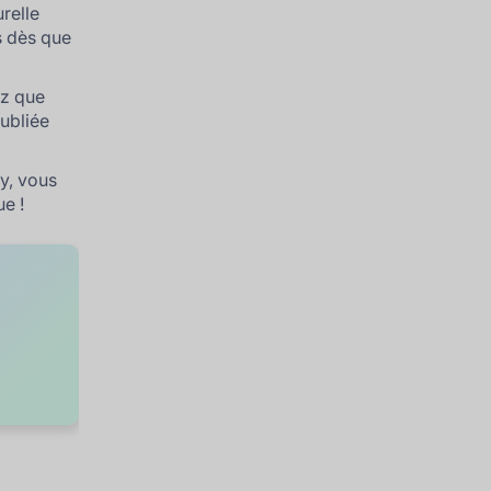
urelle
s dès que
ez que
oubliée
y, vous
ue !