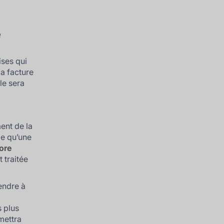
e
ises qui
la facture
le sera
ent de la
me qu’une
ore
t traitée
endre à
 plus
mettra