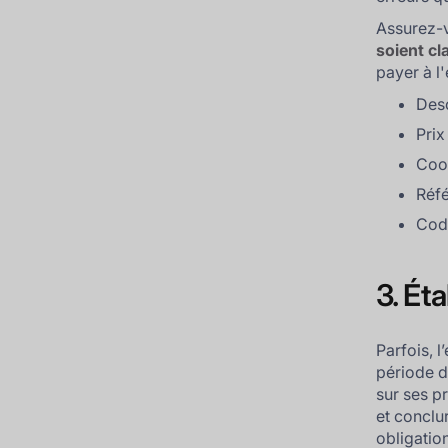
Assurez-v
soient cl
payer à l
Desc
Prix
Coo
Réf
Cod
3. Ét
Parfois, 
période d
sur ses p
et conclur
obligatio