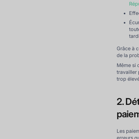
Rép
Effe
Écu
tout
tard
Grâce à c
de la pro
Même si ce
travailler
trop élevé
2. Dé
paie
Les paiem
erreurs q