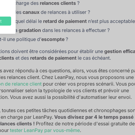
est en charge des
relances clients
?
s sont les
canaux
de relances à utiliser ?
rtir de quel délai le
retard de paiement
n’est plus acceptable
t
le est la
gradation
dans les relances à effectuer ?
t-il une politique d’
escompte
?
ions doivent être considérées pour établir une
gestion effic
clients
et des
retards de paiement
le cas échéant.
s avez répondu à ces questions, alors, vous êtes concerné pa
des relances client. Chez LeanPay, nous vous proposons une
on de relance client
pour créer vos propres scénarii. Vous p
rsonnaliser selon la typologie de vos clients et prévoir une
ion. Vous avez aussi la possibilité d'automatiser leur envoi.
e, toutes ces petites tâches quotidiennes et chronophages son
s en charge par LeanPay.
Vous divisez par 4 le temps passé
lances clients !
Profitez de notre période d'essai gratuite de
 pour
tester LeanPay par vous-même
.