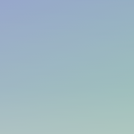
à partir de
€/mois
685