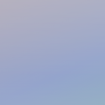
à partir de
€/mois
500