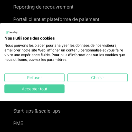
Reporting de recouvrement
Portail client et plateforme de paiement
Gestion des litiges
Nous utilisons des cookies
Gestion du risque
Nous pouvons les placer pour analyser les données de nos visiteurs,
améliorer notre site Web, afficher un contenu personnalisé et vous faire
vivre une expérience fluide. Pour plus d'informations sur les cookies que
Gestion du contentieux
nous utilisons, ouvrez les paramètres.
Tarifs
Refuser
Choisir
Accepter tout
Pour qui ?
Start-ups & scale-ups
PME