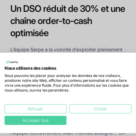
Un DSO réduit de 30% et une
chaîne order-to-cash
optimisée
L’équipe Serpe a la volonté d’exploiter pleinement
le potentiel de LeanPay pour structurer et optimiser
la gestion de ses créances. L’outil a mis en lumière
Nous utilisons des cookies
des
axes d’amélioration tout au long de la chaîne
order-to-cash
, comme l’explique Alan Thomas :
Nous pouvons les placer pour analyser les données de nos visiteurs,
améliorer notre site Web, afficher un contenu personnalisé et vous faire
“
LeanPay nous a aidés dans le sens où l’outil nous
vivre une expérience fluide. Pour plus d'informations sur les cookies que
dresse un constat de la situation financière. Il
nous utilisons, ouvrez les paramètres.
s’avère qu’il y a de nombreux dysfonctionnements
sur toute la vie de la créance. Toute la chaîne est
Refuser
Choisir
donc à revoir
”.
Le premier problème identifié concerne la
Accepter tout
transmission des informations essentielles à
l’équipe recouvrement. Alan Thomas souligne : “
On