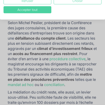
Refuser
Choisir
Lors de la dernière table ronde, les intervenants ont
Accepter tout
insisté sur un point : l’
anticipation reste la clé
.
Selon Michel Peslier, président de la Conférence
des juges consulaires, la première cause des
défaillances d’entreprises trouve son origine dans
une
défaillance du compte client
. Les secteurs les
plus en tension subissent directement ces retards,
aggravés par un
climat d’investissement frileux
et
un
accès au financement plus restreint
. Pour
éviter d’en arriver à une
procédure collective
, le
magistrat encourage les dirigeants à se rapprocher
du Tribunal des activités économiques (TAE) dès
les premiers signaux de difficulté, afin de
mettre
en place des procédures préventives
telles que le
mandat ad hoc
ou la
conciliation
.
La médiation du crédit reste, elle aussi, un levier
sous-utilisé. Peu sollicitée faute de visibilité, elle ne
traite qu’environ 100 dossiers par mois à l’échelle