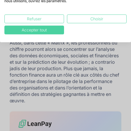
conquis nos entreprises. Conjuguée à la réforme
nous utilisons, ouvrez les paramètres.
de la facture électronique, je pense que nous allons
connaître une véritable révolution dans la gestion
Refuser
Choisir
quotidienne opérationnelle de l’entreprise. Les flux
d’information économiques seront agrégés chaque
Accepter tout
jour, en temps réel.
Aussi, dans cette « Matrix », les professionnels du
chiffre pourront alors se concentrer sur l’analyse
des données économiques, sociales et financières
et sur la prédiction de leur évolution ; a contrario
jadis de leur production. Plus que jamais, la
fonction finance aura un rôle clé aux côtés du chef
d’entreprise dans le pilotage de la performance
des organisations et dans l’orientation et la
définition des stratégies gagnantes à mettre en
œuvre.