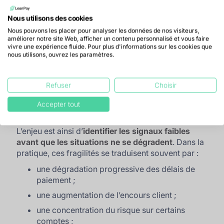
Comme le rappelle le Médiateur des entreprises,
“
la hausse des défaillances rappelle également
la
Nous utilisons des cookies
nécessité d’intervenir le plus tôt possible
”.
Nous pouvons les placer pour analyser les données de nos visiteurs,
La volonté de “
passer d’une logique de réaction à
améliorer notre site Web, afficher un contenu personnalisé et vous faire
vivre une expérience fluide. Pour plus d'informations sur les cookies que
une logique d’anticipation
” se traduit par la mise en
nous utilisons, ouvrez les paramètres.
avant de la
Charte de confiance
, qui vise à
favoriser une détection plus précoce des
fragilités et à encourager une intervention en
Refuser
Choisir
amont des situations de blocage
. Pour rappel, 35
acteurs publics, privés et associatifs ont signé
Accepter tout
cette charte.
L’enjeu est ainsi d’
identifier les signaux faibles
avant que les situations ne se dégradent
. Dans la
pratique, ces fragilités se traduisent souvent par :
une dégradation progressive des délais de
paiement ;
une augmentation de l’encours client ;
une concentration du risque sur certains
comptes ;