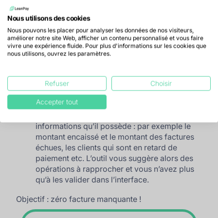
encours clients, délai de paiement moyen global et
Nous utilisons des cookies
par client, balance âgée...
Nous pouvons les placer pour analyser les données de nos visiteurs,
- Le process de
relances
s’interrompt pour ces
améliorer notre site Web, afficher un contenu personnalisé et vous faire
factures.
vivre une expérience fluide. Pour plus d'informations sur les cookies que
nous utilisons, ouvrez les paramètres.
quand l’opération n’est pas clairement
identifiable (libellé flou, remise de chèques...),
la certitude n’étant pas assurée, il n’y a pas
Refuser
Choisir
d’attribution automatique. Mais le logiciel
Accepter tout
vous facilite néanmoins grandement la tâche.
LeanPay fait un rapprochement avec les
informations qu’il possède : par exemple le
montant encaissé et le montant des factures
échues, les clients qui sont en retard de
paiement etc. L’outil vous suggère alors des
opérations à rapprocher et vous n’avez plus
qu’à les valider dans l’interface.
Objectif : zéro facture manquante !