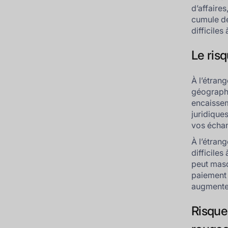
d’affaires
cumule de
difficiles 
Le risq
À l’étrang
géographiq
encaissem
juridique
vos échang
À l’étrang
difficiles
peut masq
paiement 
augmenten
Risque