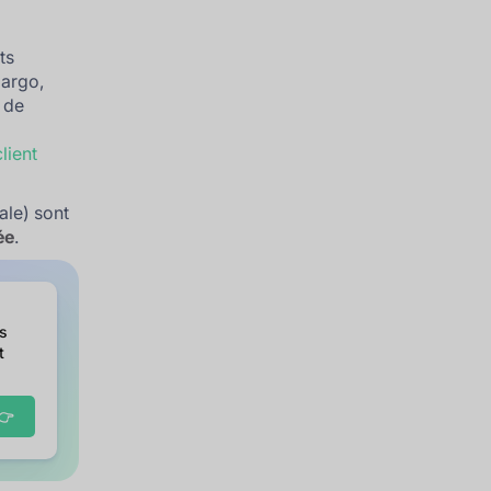
ts
bargo,
 de
client
ale) sont
ée
.
es
t
👉