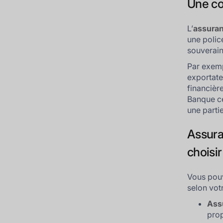
Une co
L’
assuran
une polic
souverains
Par exemp
exportate
financièr
Banque ce
une parti
Assura
choisir
Vous pouv
selon votr
Ass
prop