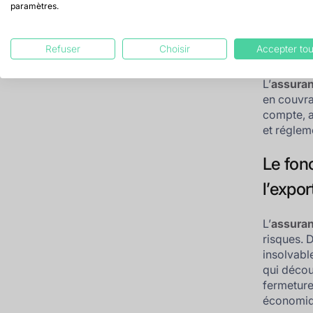
paramètres.
Assur
Refuser
Choisir
Accepter tou
L’
assuran
en couvran
compte, a
et réglem
Le fon
l’expor
L’
assuran
risques. D
insolvabl
qui décou
fermeture
économiq