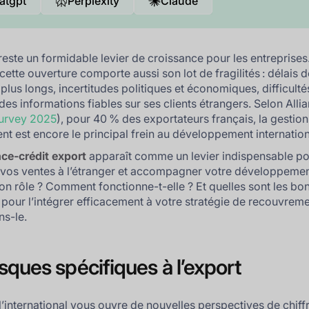
atgpt
Perplexity
Claude
reste un formidable levier de croissance pour les entreprises
cette ouverture comporte aussi son lot de fragilités : délais 
plus longs, incertitudes politiques et économiques, difficulté
 des informations fiables sur ses clients étrangers. Selon Alli
urvey 2025
), pour 40 % des exportateurs français, la gestio
ient est encore le principal frein au développement internation
ce‑crédit export
apparaît comme un levier indispensable p
 vos ventes à l’étranger et accompagner votre développemen
son rôle ? Comment fonctionne-t-elle ? Et quelles sont les bo
 pour l’intégrer efficacement à votre stratégie de recouvreme
s-le.
isques spécifiques à l’export
l’international vous ouvre de nouvelles perspectives de chiff