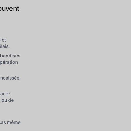
souvent
 et
lais.
rchandises
upération
encaissée,
ace :
s ou de
s cas même