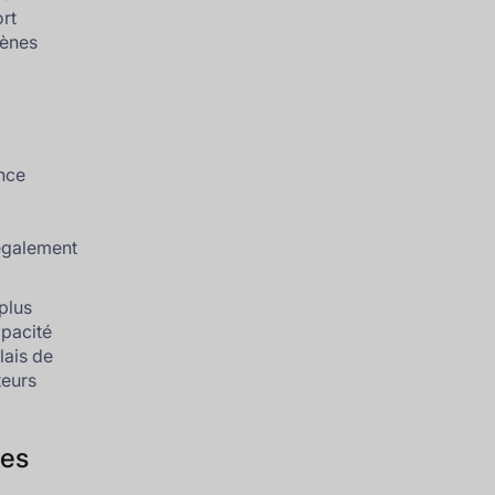
ort
gènes
ance
 également
plus
opacité
lais de
teurs
nes