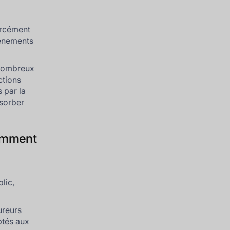
orcément
vénements
e nombreux
ctions
 par la
bsorber
comment
lic,
ureurs
ptés aux