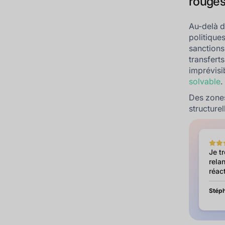
rouges 
Au-delà d
politique
sanctions
transferts
imprévisi
solvable
.
Des zones
structure
Je t
relan
réact
Stéph