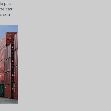
le pas
re cas :
is son