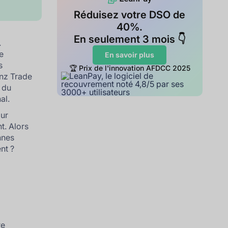
Réduisez votre DSO de
40%.
En seulement 3 mois 👇
.
de
En savoir plus
s
🏆 Prix de l'innovation AFDCC 2025
anz Trade
n du
al.
our
t. Alors
nnes
nt ?
re