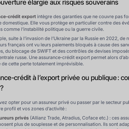
uverture élargie aux risques souverains
ce‑crédit export
intègre des garanties que ne couvre pas f
e domestique. Elle vous protège en particulier contre des é
 comme l’instabilité politique ou la guerre civile.
le, suite à l’invasion de l’Ukraine par la Russie en 2022, d
urs français ont vu leurs paiements bloqués à cause des san
es, du blocage de SWIFT et des contrôles de devises imposés
ntrale russe. Une assurance‑crédit export permet alors d’a
e de cette perte totalement imprévisible.
nce‑crédit à l’export privée ou publique : 
 ?
ez opter pour un assureur privé ou passer par le secteur pub
e profil et vos zones d’activité :
ureurs privés
(Allianz Trade, Atradius, Coface etc.) : ces ass
osent plus de souplesse et de personnalisation. Ils sont ada