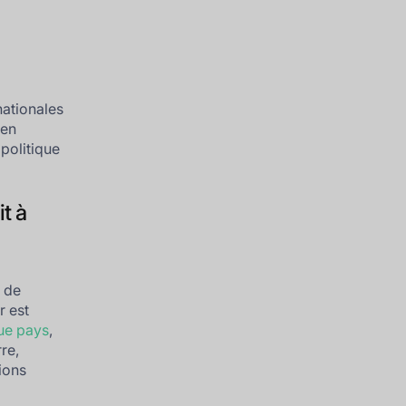
i
nationales
 en
opolitique
t à
 de
r est
ue pays
,
re,
ions