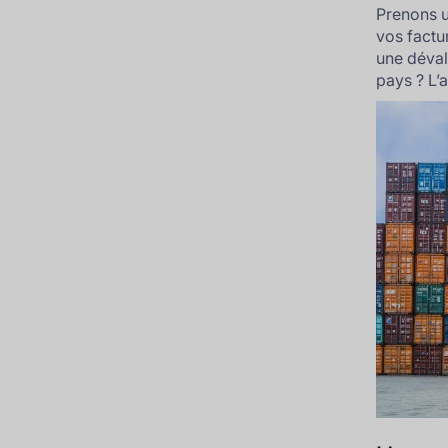
Prenons u
vos factu
une déval
pays ? L’