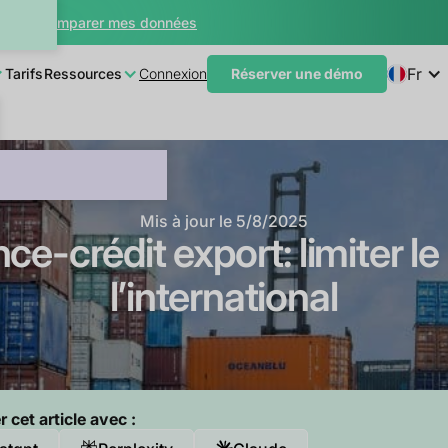
teur
Comparer mes données
Fr
Tarifs
Ressources
Connexion
Réserver une démo
Mis à jour le
5/8/2025
e-crédit export: limiter le
l’international
cet article avec :