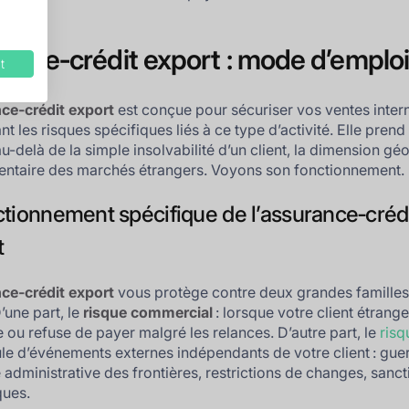
ance‑crédit export : mode d’emplo
t
ce‑crédit export
est conçue pour sécuriser vos ventes inter
t les risques spécifiques liés à ce type d’activité. Elle prend
u-delà de la simple insolvabilité d’un client, la dimension gé
entaire des marchés étrangers. Voyons son fonctionnement.
ctionnement spécifique de l’assurance‑crédi
t
ce‑crédit export
vous protège contre deux grandes familles
’une part, le
risque commercial
: lorsque votre client étrange
e ou refuse de payer malgré les relances. D’autre part, le
risq
le d’événements externes indépendants de votre client : guer
 administrative des frontières, restrictions de changes, sanct
ues.