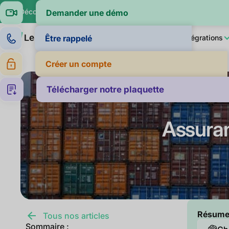
🔍 Découvrez si vos clients paient dans la moyenne de leur sec
Demander une démo
Produit
LeanPay IA
Pour qui ?
Intégrations
Être rappelé
Créer un compte
Télécharger notre plaquette
Assuranc
Résumer 
Tous nos articles
Sommaire :