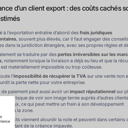
ance d’un client export : des coûts cachés 
stimés
 à l’exportation entraîne d’abord des
frais juridiques
ntaires
, souvent plus élevés, car il faut engager des conseils
s dans la juridiction étrangère, avec ses propres règles et dé
galement se traduire par des
pertes irréversibles sur les ma
s
, notamment lorsque la livraison a déjà eu lieu et que la réc
 est matériellement impossible ou trop coûteuse.
joute l’
impossibilité de récupérer la TVA
sur une vente non 
urdit la perte nette pour votre entreprise.
 de paiement peut aussi avoir un
impact réputationnel
sur pl
reprise risque de voir son image ternie auprès d’autres client
es locaux, ce qui peut mettre un frein à son développement
l dans la zone.
er
 indirects viennent alourdir la note et peuvent dans certain
érience
le montant de la créance impayée.