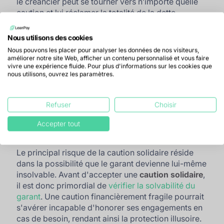
le créancier peut se tourner vers n’importe quelle
caution et lui réclamer la totalité de la dette.
Ces caractéristiques renforcent ainsi
Nous utilisons des cookies
considérablement la position du créancier.
Nous pouvons les placer pour analyser les données de nos visiteurs,
améliorer notre site Web, afficher un contenu personnalisé et vous faire
vivre une expérience fluide. Pour plus d'informations sur les cookies que
Caution solidaire : limites
nous utilisons, ouvrez les paramètres.
Bien que la caution solidaire soit un outil puissant
Refuser
Choisir
de gestion du risque, elle présente néanmoins une
Accepter tout
limite majeure et n'est pas toujours la solution la
plus adaptée à toutes les situations.
Le principal risque de la caution solidaire réside
dans la possibilité que le garant devienne lui-même
insolvable. Avant d'accepter une
caution solidaire
,
il est donc primordial de
vérifier la solvabilité du
garant
. Une caution financièrement fragile pourrait
s'avérer incapable d'honorer ses engagements en
cas de besoin, rendant ainsi la protection illusoire.