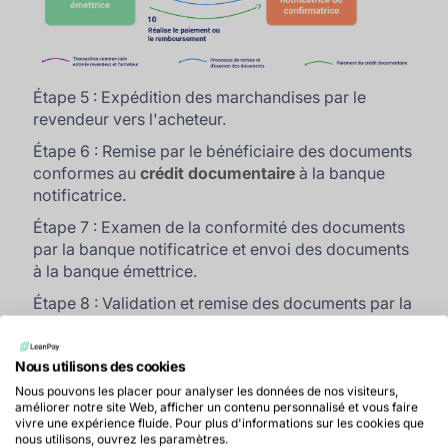
Étape 5 : Expédition des marchandises par le
revendeur vers l'acheteur.
Étape 6 : Remise par le bénéficiaire des documents
conformes au
crédit documentaire
à la banque
notificatrice.
Étape 7 : Examen de la conformité des documents
par la banque notificatrice et envoi des documents
à la banque émettrice.
Étape 8 : Validation et remise des documents par la
banque émettrice au donneur d'ordre.
Étape 9 : Paiement effectué par le donneur d'ordre
Nous utilisons des cookies
auprès de la banque émettrice.
Nous pouvons les placer pour analyser les données de nos visiteurs,
améliorer notre site Web, afficher un contenu personnalisé et vous faire
Étape 10 : La banque émettrice réalise le paiement
vivre une expérience fluide. Pour plus d'informations sur les cookies que
ou le remboursement du crédit à la banque
nous utilisons, ouvrez les paramètres.