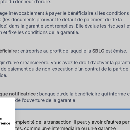
pte du donneur d’ordre.
gage irrévocablement à payer le bénéficiaire si les conditions
s (les documents prouvant le défaut de paiement du·de la
ice) dans la garantie sont remplies. Elle évalue les risques lié
n et fixe les conditions de la garantie.
ficiaire
: entreprise au profit de laquelle la
SBLC
est émise.
agir d’un·e créancier·ère. Vous avez le droit d’activer la garant
 de paiement ou de non-exécution d’un contrat de la part de 
ice.
ue notificatrice
: banque du·de la bénéficiaire qui informe c
ier·ère de l’ouverture de la garantie
er
on la complexité de la transaction, il peut y avoir d’autres par
érience
tractantes, comme un·e intermédiaire ou un·e garant·e