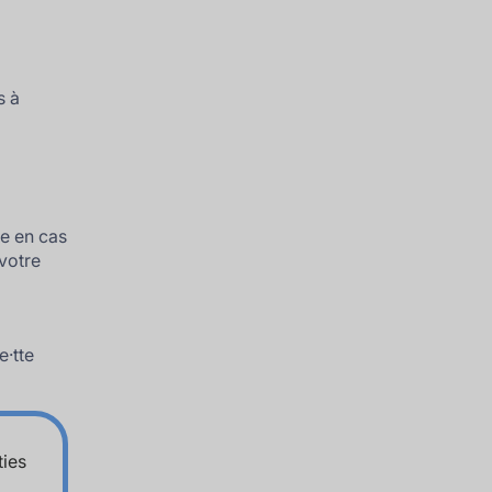
s à
ie en cas
votre
e·tte
ties