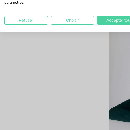
paramètres.
sup
Refuser
Choisir
Accepter tou