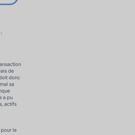
:
ransaction
iais de
 doit donc
 mal sa
anque
e a pu
, actifs
pour le