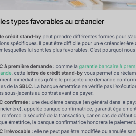
 les types favorables au créancier
 de crédit stand-by
peut prendre différentes formes pour s’a
ions spécifiques. Il peut être difficile pour un·e créancier·ère
r lesquelles lui sont les plus favorables. C’est pourquoi nous
C à première demande
: comme la
garantie bancaire à prem
ande
, cette
lettre de crédit stand-by
vous permet de réclam
ment immédiat dès qu’il·elle présente une demande confor
es de la
SBLC
. La banque émettrice ne vérifie pas l’exécutio
ges sous-jacents au contrat avant de payer.
C confirmée
: une deuxième banque (en général dans le pays
ncier·ère), appelée banque confirmatrice, garantit égalemen
 renforce la sécurité de la transaction, car en cas de défaut d
ue émettrice, la banque confirmatrice honorera le paiement
C irrévocable
: elle ne peut pas être modifiée ou annulée san