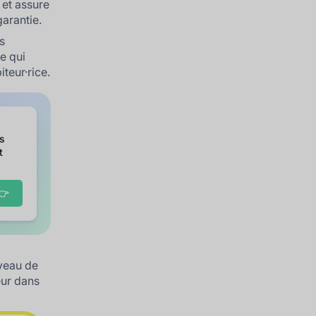
 et assure
garantie.
ns
e qui
iteur·rice.
es
t
👉
iveau de
eur dans