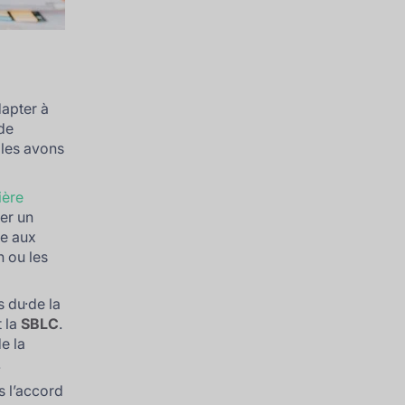
dapter à
 de
 les avons
ière
er un
me aux
n ou les
 du·de la
t la
SBLC
.
e la
.
s l’accord