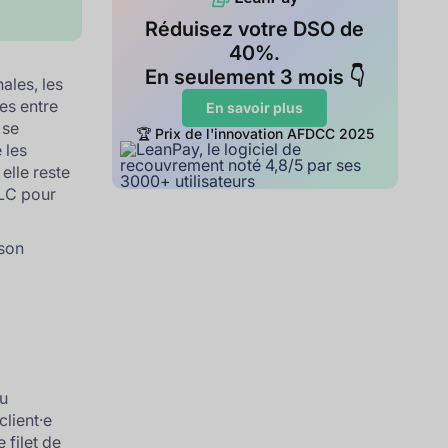
Réduisez votre DSO de
40%.
En seulement 3 mois 👇
ales, les
es entre
En savoir plus
, se
🏆 Prix de l'innovation AFDCC 2025
 les
elle reste
LC pour
 son
du
client·e
 filet de