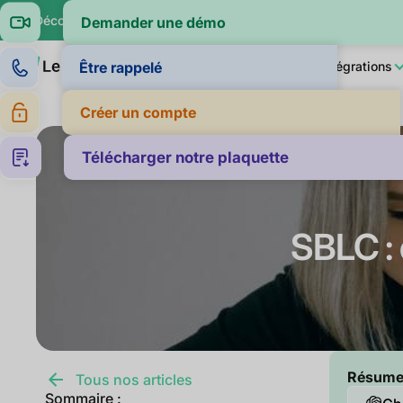
🔍 Découvrez si vos clients paient dans la moyenne de leur sec
Demander une démo
Produit
LeanPay IA
Pour qui ?
Intégrations
Être rappelé
Créer un compte
Télécharger notre plaquette
SBLC : 
Résumer 
Tous nos articles
Sommaire :