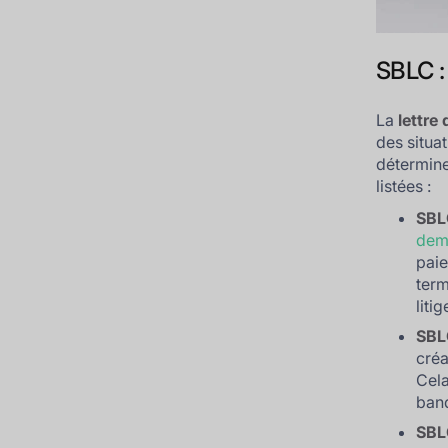
SBLC :
La
lettre
des situat
détermine
listées :
SBL
dem
paie
term
liti
SBL
créa
Cela
banq
SBL