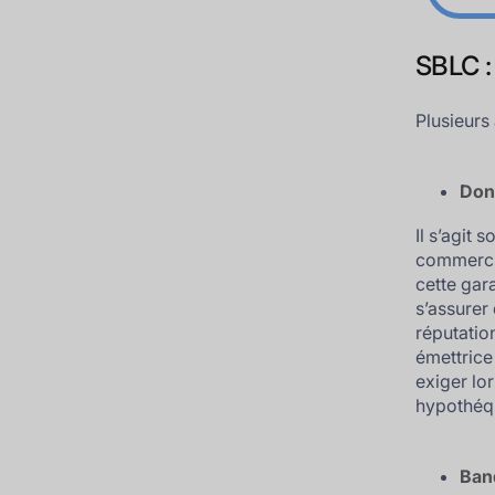
SBLC :
Plusieurs
Don
Il s’agit
commercia
cette gara
s’assurer
réputation
émettrice
exiger lo
hypothéqu
Ban