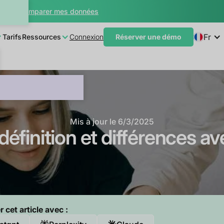
teur
Comparer mes données
Fr
Tarifs
Ressources
Connexion
Réserver une démo
Mis à jour le
6/3/2025
définition et différences av
cet article avec :