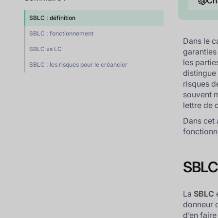
Ch
SBLC : définition
SBLC : fonctionnement
Dans le c
SBLC vs LC
garanties
les partie
SBLC : les risques pour le créancier
distingue
risques d
souvent 
lettre de 
Dans cet 
fonctionn
SBLC 
La
SBLC
e
donneur d’
d’en faire