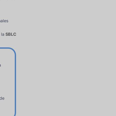
nales
 la
SBLC
a
 de