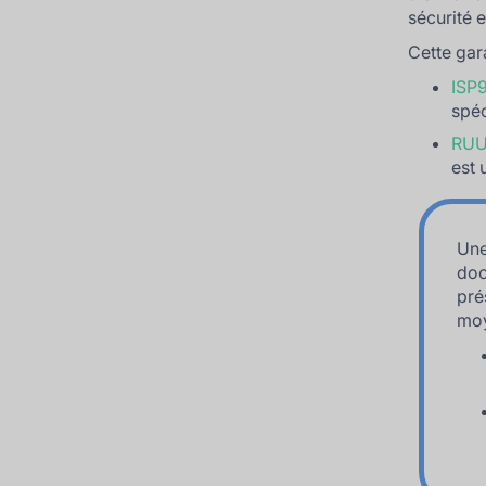
sécurité 
Cette gara
ISP
spé
RUU
est 
Une
doc
pré
moy