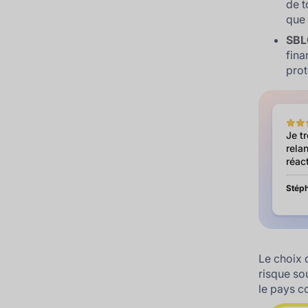
de t
que 
SBL
fina
prot
Je t
relan
réact
Stéph
Le choix 
risque so
le pays c