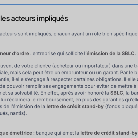
 les acteurs impliqués
 acteurs sont impliqués, chacun ayant un rôle bien spécifique 
neur d’ordre
: entreprise qui sollicite l’
émission de la SBLC
.
 souvent de votre client·e (acheteur ou importateur) dans une t
le, mais cela peut être un emprunteur ou un garant. Par le b
ntie, il·elle s’engage à respecter certaines obligations. Il·elle
 de pouvoir remplir ses engagements pour éviter de mettre à
 et sa solvabilité. En effet, après avoir honoré la
SBLC
, la b
 lui réclamera le remboursement, en plus des garanties qu’ell
rs de l’émission de la
lettre de crédit stand-by
(fonds bloqués
és, nantis).
que émettrice
: banque qui émet la
lettre de crédit stand-by