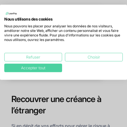
Nous utilisons des cookies
Appliquez des
Nous pouvons les placer pour analyser les données de nos visiteurs,
améliorer notre site Web, afficher un contenu personnalisé et vous faire
limites
vivre une expérience fluide. Pour plus d'informations sur les cookies que
d'encours à vos
nous utilisons, ouvrez les paramètres.
clients
Refuser
Choisir
En savoir plus
Accepter tout
Recouvrer une créance à
l’étranger
Si en dépit de vos efforts pour gérer le risque à