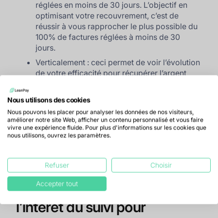
réglées en moins de 30 jours. L’objectif en
optimisant votre recouvrement, c’est de
réussir à vous rapprocher le plus possible du
100% de factures réglées à moins de 30
jours.
Verticalement : ceci permet de voir l’évolution
de votre efficacité pour récupérer l’argent
que vous avez facturé. Par exemple, on peut
voir qu’entre octobre et novembre, le
Nous utilisons des cookies
pourcentage de factures payées à moins de
Nous pouvons les placer pour analyser les données de nos visiteurs,
30 jours s’est considérablement dégradé. Des
améliorer notre site Web, afficher un contenu personnalisé et vous faire
améliorations doivent donc être mises en
vivre une expérience fluide. Pour plus d'informations sur les cookies que
nous utilisons, ouvrez les paramètres.
place pour garder un taux de factures réglées
élevé tout au long de l’année.
Refuser
Choisir
Cohortes de facturation :
Accepter tout
l’intérêt du suivi pour