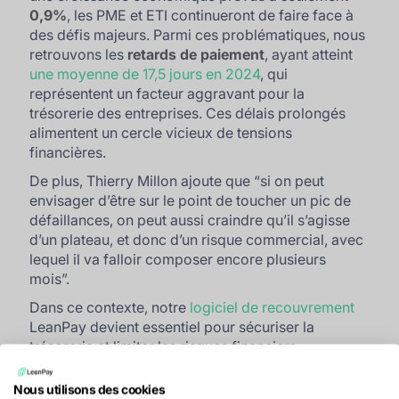
0,9%
, les PME et ETI continueront de faire face à
des défis majeurs. Parmi ces problématiques, nous
retrouvons les
retards de paiement
, ayant atteint
une moyenne de 17,5 jours en 2024
, qui
représentent un facteur aggravant pour la
trésorerie des entreprises. Ces délais prolongés
alimentent un cercle vicieux de tensions
financières.
De plus, Thierry Millon ajoute que
“si on peut
envisager d’être sur le point de toucher un pic de
défaillances, on peut aussi craindre qu’il s’agisse
d’un plateau, et donc d’un risque commercial, avec
lequel il va falloir composer encore plusieurs
mois”.
Dans ce contexte, notre
logiciel de recouvrement
LeanPay devient essentiel pour sécuriser la
trésorerie et limiter les risques financiers,
notamment grâce à ses fonctionnalités :
Nous utilisons des cookies
Risque client
: Anticipez les défaillances de