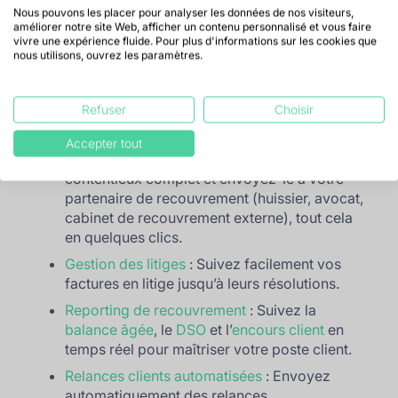
Nous pouvons les placer pour analyser les données de nos visiteurs,
vos débiteurs à l’aide du scoring et de la
améliorer notre site Web, afficher un contenu personnalisé et vous faire
limite de crédit conseillé, consultable
vivre une expérience fluide. Pour plus d'informations sur les cookies que
directement depuis notre interface grâce à
nous utilisons, ouvrez les paramètres.
nos intégrations avec Altares, Ellisphere et
Creditsafe. Vous êtes également alerté dès
Refuser
Choisir
que l’un de vos clients fait face à une
procédure collective.
Accepter tout
Contentieux
: Constituez un dossier
contentieux complet et envoyez-le à votre
partenaire de recouvrement (huissier, avocat,
cabinet de recouvrement externe), tout cela
en quelques clics.
Gestion des litiges
: Suivez facilement vos
factures en litige jusqu’à leurs résolutions.
Reporting de recouvrement
: Suivez la
balance âgée
, le
DSO
et l’
encours client
en
temps réel pour maîtriser votre poste client.
Relances clients automatisées
: Envoyez
automatiquement des relances