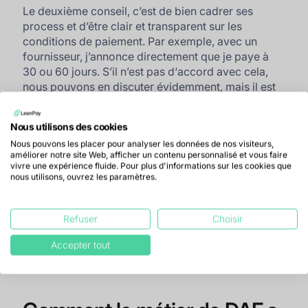
Le deuxième conseil, c’est de bien cadrer ses
process et d’être clair et transparent sur les
conditions de paiement. Par exemple, avec un
fournisseur, j’annonce directement que je paye à
30 ou 60 jours. S’il n’est pas d‘accord avec cela,
nous pouvons en discuter évidemment, mais il est
informé. De la même manière, lorsqu’on signe avec
un client, il a une deadline. Tout est prévu dans le
Nous utilisons des cookies
contrat et les CGV. Tous ces process calibrent une
Nous pouvons les placer pour analyser les données de nos visiteurs,
prise de conscience globale.
améliorer notre site Web, afficher un contenu personnalisé et vous faire
vivre une expérience fluide. Pour plus d'informations sur les cookies que
En dernier point, je pense particulièrement à la
nous utilisons, ouvrez les paramètres.
culture cash. S’il y a uniquement le DAF et le
dirigeant qui se préoccupent du cash, c’est bien
mais pas suffisant. Il faut instaurer une culture cash
Refuser
Choisir
auprès des personnes de l’équipe et sensibiliser
tout le monde que, chaque mois, il faut du cash
Accepter tout
pour payer les salaires, les bureaux etc.