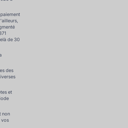
e paiement
ailleurs,
augmenté
371
delà de 30
a
res des
diverses
tes et
riode
t non
r vos