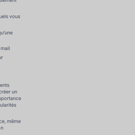
eulement
uels vous
qu’une
 mail
ur
ients
créer un
importance
ularités
ance, même
on