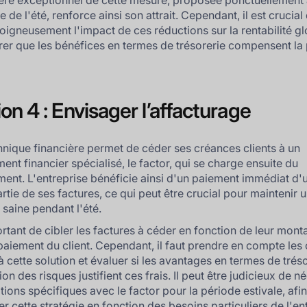
ère exceptionnel de cette mesure, proposée ponctuellement
 de l'été, renforce ainsi son attrait. Cependant, il est crucial
soigneusement l'impact de ces réductions sur la rentabilité gl
rer que les bénéfices en termes de trésorerie compensent la 
ion 4 : Envisager l’affacturage
hnique financière permet de céder ses créances clients à un
ent financier spécialisé, le factor, qui se charge ensuite du
ent. L'entreprise bénéficie ainsi d'un paiement immédiat d'
rtie de ses factures, ce qui peut être crucial pour maintenir 
 saine pendant l'été.
ortant de cibler les factures à céder en fonction de leur mont
 paiement du client. Cependant, il faut prendre en compte les
à cette solution et évaluer si les avantages en termes de tréso
on des risques justifient ces frais. Il peut être judicieux de n
tions spécifiques avec le factor pour la période estivale, afi
r cette stratégie en fonction des besoins particuliers de l'en