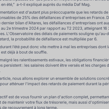
 en été,”
a-t-il expliqué auprès du média Daf Mag.
mentation est d'autant plus préoccupante que les retards d
onsables de 25% des défaillances d'entreprises en France. D'
e dernier bilan d'Altares, les défaillances d'entreprises ont 
au 2e trimestre 2024 par rapport au T2 2023, atteignant 16 
ces. L'Observatoire des délais de paiements souligne qu'au-
etard, la probabilité de défaillance est multipliée par 6.
durant l’été peut donc vite mettre à mal les entreprises dont l
 est déjà à bout de souffle.
 malgré les ralentissements estivaux, les obligations financiè
s persistent : les salaires doivent être versés et les charges 
.
article, nous allons explorer un ensemble de solutions concrè
 pour atténuer l'impact des retards de paiement durant la pé
ectif est de vous fournir un plan d'action complet, permettan
 de maintenir votre flux de trésorerie, mais aussi d'optimise
 de recouvrement à long terme.