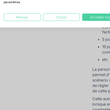
Cette app
paramètres.
trois mois
Concrètem
Refuser
Choisir
Accepter tou
planifiez
5 jo
fact
5 jo
15 j
comp
etc
La person
permet d'
scénario 
de régler
de cette 
Cette aut
lorsque e
constante