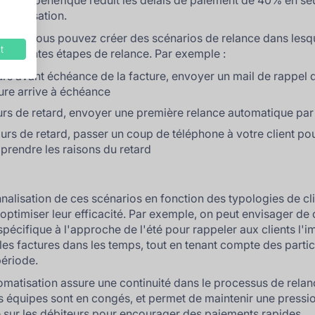
roche bénéfique réduit les délais de paiement de 40% en s
 d'utilisation.
ent, vous pouvez créer des scénarios de relance dans lesq
t
 différentes étapes de relance. Par exemple :
urs avant échéance de la facture, envoyer un mail de rappel 
ure arrive à échéance
urs de retard, envoyer une première relance automatique par
ours de retard, passer un coup de téléphone à votre client po
rendre les raisons du retard
nalisation de ces scénarios en fonction des typologies de cl
optimiser leur efficacité. Par exemple, on peut envisager de 
spécifique à l'approche de l'été pour rappeler aux clients l'
 les factures dans les temps, tout en tenant compte des partic
période.
omatisation assure une continuité dans le processus de rel
s équipes sont en congés, et permet de maintenir une pressi
 sur les débiteurs pour encourager des paiements rapides.