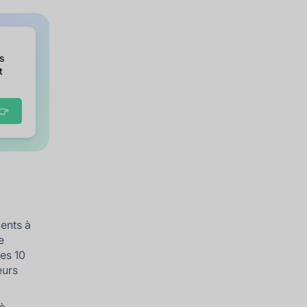
es
t
👉
ients à
e
es 10
eurs