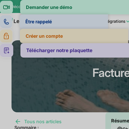
🔍 Découvrez si vos clients paient dans la moyenne de leur sec
Demander une démo
Produit
LeanPay IA
Pour qui ?
Intégrations
Être rappelé
Créer un compte
Télécharger notre plaquette
Facture
Résumer 
Tous nos articles
Sommaire :