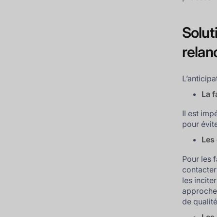
Soluti
relan
L’anticipa
La f
Il est im
pour évit
Les 
Pour les 
contacter
les incit
approche 
de qualit