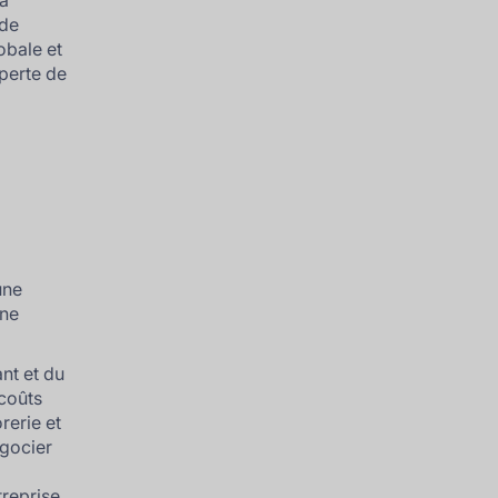
 à
 de
obale et
perte de
une
une
ant et du
 coûts
rerie et
égocier
n
treprise