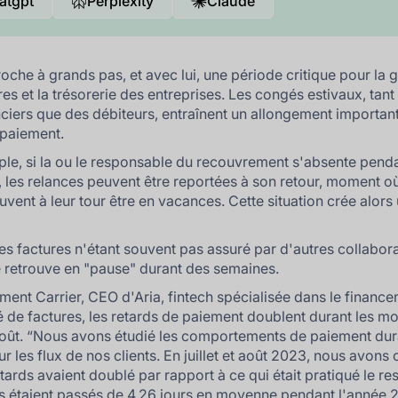
atgpt
Perplexity
Claude
roche à grands pas, et avec lui, une période critique pour la 
res et la trésorerie des entreprises. Les congés estivaux, tant
ciers que des débiteurs, entraînent un allongement importan
 paiement.
le, si la ou le responsable du recouvrement s'absente penda
 les relances peuvent être reportées à son retour, moment où
uvent à leur tour être en vacances. Cette situation crée alors 
des factures n'étant souvent pas assuré par d'autres collabor
 se retrouve en "pause" durant des semaines.
ment Carrier, CEO d'Aria, fintech spécialisée dans le financ
é de factures, les retards de paiement doublent durant les mo
août. “
Nous avons étudié les comportements de paiement dura
ur les flux de nos clients. En juillet et août 2023, nous avons
tards avaient doublé par rapport à ce qui était pratiqué le re
Ils étaient passés de 4,26 jours en moyenne pendant l'année 