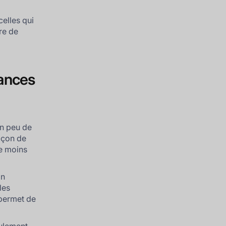
celles qui
re de
lances
un peu de
façon de
re moins
on
les
permet de