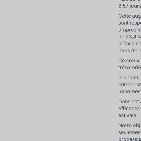
8,57 jours
Cette aug
sont resp
d'après l
de 23,4% 
défaillan
jours de r
Ce creux 
trésorerie
Pourtant,
entreprise
honorées
Dans cet 
efficaces
estivale.
Notre obj
seulement
processus