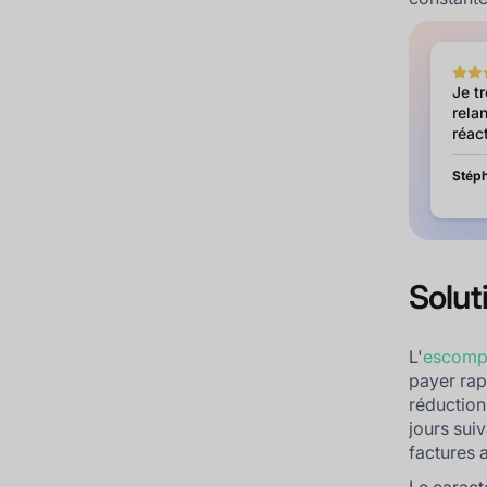
Je t
relan
réact
Stéph
Solut
L'
escomp
payer rap
réduction
jours suiv
factures 