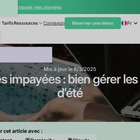
teur
Comparer mes données
Fr
Tarifs
Ressources
Connexion
Réserver une démo
Mis à jour le
6/3/2025
s impayées : bien gérer le
d’été
cet article avec :