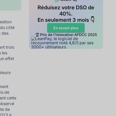
Réduisez votre DSO de
40%.
En seulement 3 mois 👇
gestion
 du côté
En savoir plus
t des
🏆 Prix de l'innovation AFDCC 2025
nt trois
 les
un effet
ateurs⸱
ement
is de
nt cette
 observé
ste de
2023 à