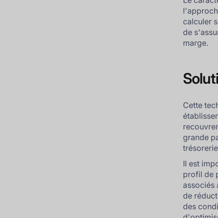
Le caract
l'approche
calculer 
de s'assu
marge.
Solut
Cette tec
établissem
recouvrem
grande pa
trésorerie
Il est imp
profil de
associés 
de réducti
des condi
d'optimise