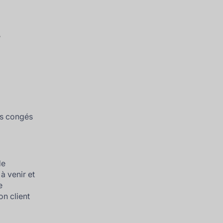
s
es congés
de
à venir et
e
n client