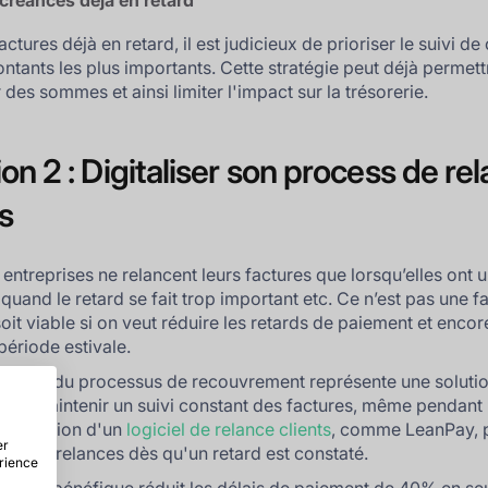
créances déjà en retard
actures déjà en retard, il est judicieux de prioriser le suivi de 
ontants les plus importants. Cette stratégie peut déjà permett
des sommes et ainsi limiter l'impact sur la trésorerie.
ion 2 : Digitaliser son process de re
s
 entreprises ne relancent leurs factures que lorsqu’elles ont 
quand le retard se fait trop important etc. Ce n’est pas une 
soit viable si on veut réduire les retards de paiement et enco
période estivale.
lisation du processus de recouvrement représente une soluti
pour maintenir un suivi constant des factures, même pendant 
'utilisation d'un
logiciel de relance clients
, comme LeanPay, 
er
ser les relances dès qu'un retard est constaté.
érience