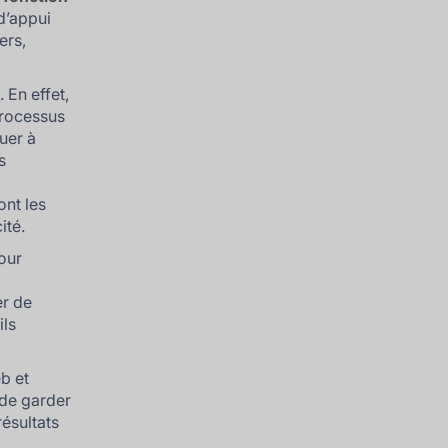
d’appui
ers,
 En effet,
processus
nuer à
s
ont les
ité.
our
er de
ils
b et
 de garder
résultats