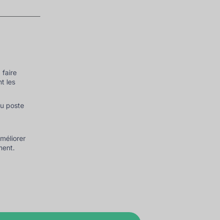
 faire
t les
du poste
s
améliorer
ment.