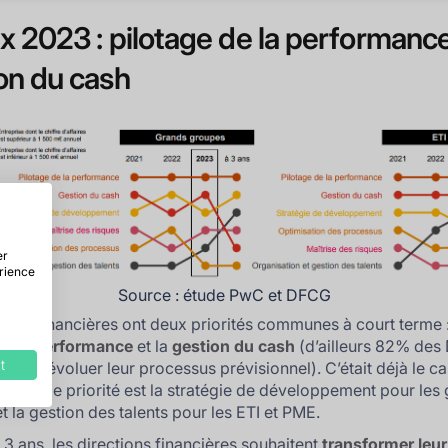
x 2023 : pilotage de la performance
on du cash
er
érience
Source : étude PwC et DFCG
tions financières ont deux priorités communes à court terme 
de la performance
et la
gestion du cash
(d’ailleurs 82% des
t
 faire évoluer leur processus prévisionnel). C’était déjà le ca
 La 3ème priorité est la stratégie de développement pour les
t la gestion des talents pour les ETI et PME.
 3 ans, les directions financières souhaitent
transformer leur