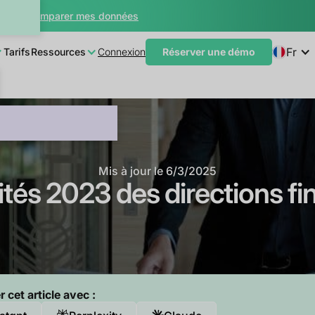
teur
Comparer mes données
Fr
Tarifs
Ressources
Connexion
Réserver une démo
Mis à jour le
6/3/2025
rités 2023 des directions fi
cet article avec :