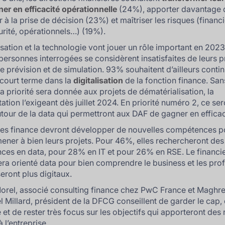
er en efficacité opérationnelle
(24%), apporter davantage 
 à la prise de décision (23%) et maîtriser les risques (financi
rité, opérationnels…) (19%).
isation et la technologie vont jouer un rôle important en 2023.
ersonnes interrogées se considèrent insatisfaites de leurs 
de prévision et de simulation. 93% souhaitent d’ailleurs conti
à court terme dans la
digitalisation
de la fonction finance. San
la priorité sera donnée aux projets de dématérialisation, la
tion l’exigeant dès juillet 2024. En priorité numéro 2, ce ser
utour de la data qui permettront aux DAF de gagner en efficac
es finance devront développer de nouvelles compétences p
ener à bien leurs projets. Pour 46%, elles rechercheront des
es en data, pour 28% en IT et pour 26% en RSE. Le financi
ra orienté data pour bien comprendre le business et les prof
eront plus digitaux.
orel, associé consulting finance chez PwC France et Maghre
Millard, président de la DFCG conseillent de garder le cap,
et de rester très focus sur les objectifs qui apporteront des 
 l’entreprise.