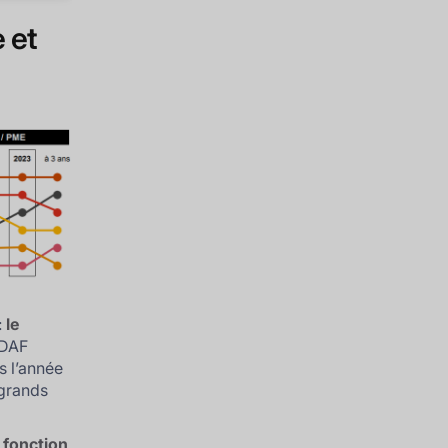
 et
:
le
 DAF
s l’année
 grands
 fonction