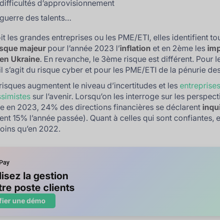
difficultés d’approvisionnement
guerre des talents…
t les grandes entreprises ou les PME/ETI, elles identifient to
isque majeur
pour l’année 2023 l’
inflation
et en 2ème les
imp
 en Ukraine
. En revanche, le 3ème risque est différent. Pour 
l s’agit du risque cyber et pour les PME/ETI de la pénurie des
risques augmentent le niveau d’incertitudes et les
entreprises
ssimistes
sur l’avenir. Lorsqu’on les interroge sur les perspec
e en 2023, 24% des directions financières se déclarent
inqu
ient 15% l’année passée). Quant à celles qui sont confiantes, e
oins qu’en 2022.
lisez la gestion
tre poste clients
fier une démo