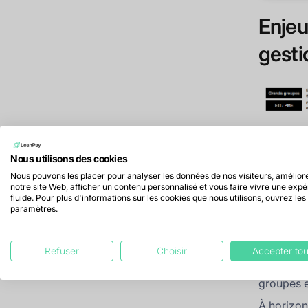
Enjeu
gesti
Nous utilisons des cookies
Nous pouvons les placer pour analyser les données de nos visiteurs, amélior
notre site Web, afficher un contenu personnalisé et vous faire vivre une exp
fluide. Pour plus d'informations sur les cookies que nous utilisons, ouvrez les
paramètres.
Les direc
pilotage 
Refuser
Choisir
Accepter tou
souhaitent
dernière.
groupes e
À horizon