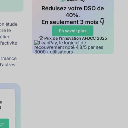
Réduisez votre DSO de
40%.
En seulement 3 mois 👇
on étude
dre le
En savoir plus
étier
🏆 Prix de l'innovation AFDCC 2025
’activité
formance
d’autres
s
es
t
👉