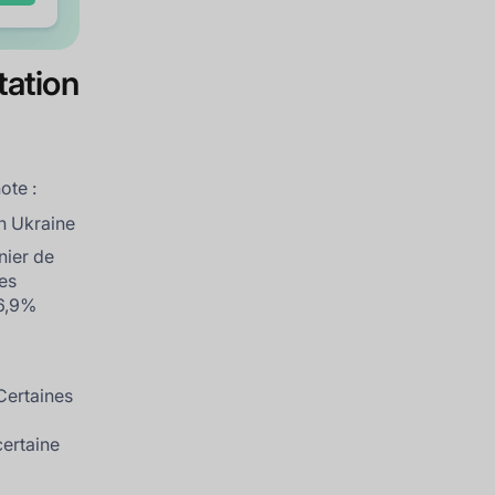
tation
ote :
en Ukraine
nier de
es
16,9%
Certaines
certaine