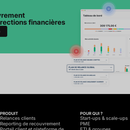
uvrement
irections financières
6
PRODUIT
POUR QUI ?
Relances clients
Start-ups & scale-ups
Reporting de recouvrement
PME
Portail client et plateforme de
ETI & groupes