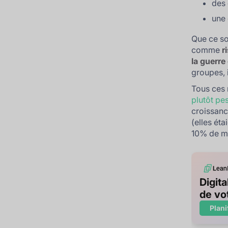
des 
une 
Que ce soi
comme
r
la guerre
groupes, i
Tous ces 
plutôt pe
croissanc
(elles éta
10% de m
Digita
de vo
Plani