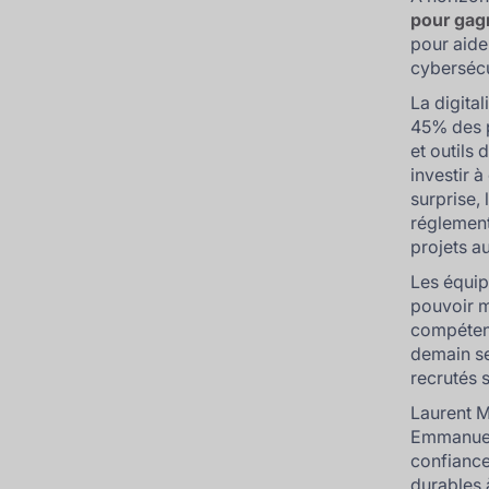
pour gagn
pour aider
cybersécu
La digital
45% des p
et outils 
investir 
surprise, 
réglementa
projets a
Les équip
pouvoir m
compétenc
demain se
recrutés s
Laurent M
Emmanuel 
confiance 
durables à