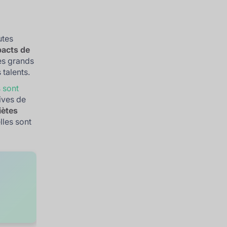
utes
acts de
les grands
 talents.
 sont
tives de
iètes
lles sont