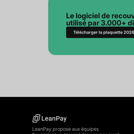
Le logiciel de reco
utilisé par 3.000+ d
Télécharger la plaquette 202
LeanPay propose aux équipes