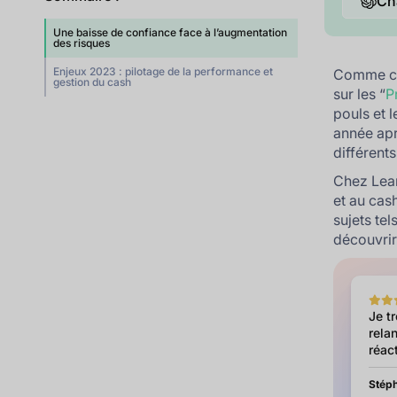
Ch
Une baisse de confiance face à l’augmentation
des risques
Enjeux 2023 : pilotage de la performance et
Comme ch
gestion du cash
sur les “
P
pouls et l
année apr
différent
Chez Lean
et au cas
sujets tel
découvrir
Je t
relan
réact
Stéph