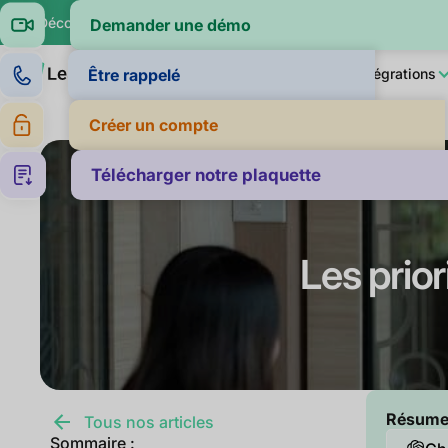
🔍 Découvrez si vos clients paient dans la moyenne de leur sec
Demander une démo
Produit
LeanPay IA
Pour qui ?
Intégrations
Être rappelé
Créer un compte
Télécharger notre plaquette
Les prio
Résumer 
Tous nos articles
Sommaire :