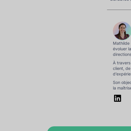
Mathilde 
évoluer l
direction
À travers
client, d
d’expérie
Son objec
la maîtri