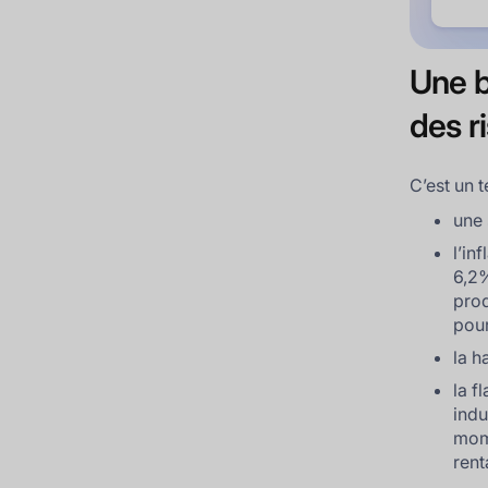
Une b
des r
C’est un t
une 
l’in
6,2%
prod
pour
la h
la f
indu
mome
rent