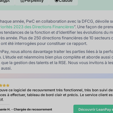
atgpt
Perplexity
Claude
aque année, PwC en collaboration avec la DFCG, dévoile s
riorités 2023 des Directions Financières
”. Une façon de pren
es tendances de la fonction et d‘identifier les évolutions du m
ès année. Plus de 250 directions financières de 10 secteurs d
s ont été interrogées pour constituer ce rapport.
Pay, nous allons davantage traiter les parties liées à la per
h. L’étude est néanmoins bien plus complète et aborde aussi 
s que la gestion des talents et la RSE. Nous vous invitons à le
 aussi.
rouve ce logiciel de recouvrement très fonctionnel, très bon suivi d
ces à effectuer, tableau de bord clair et précis. Le service client es
if.
Découvrir LeanPay 
anie H. - Chargée de recouvrement