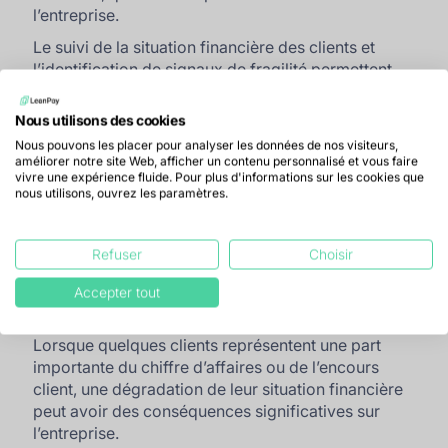
l’entreprise.
Le suivi de la situation financière des clients et
l’identification de signaux de fragilité permettent
d’anticiper ces situations. Vous pouvez alors limiter
votre exposition financière ou renforcer les actions
Nous utilisons des cookies
de suivi et de recouvrement.
Nous pouvons les placer pour analyser les données de nos visiteurs,
améliorer notre site Web, afficher un contenu personnalisé et vous faire
Mieux piloter l’exposition financière
vivre une expérience fluide. Pour plus d'informations sur les cookies que
nous utilisons, ouvrez les paramètres.
du poste clients
Refuser
Choisir
Enfin, l’
analyse du risque client
permet d’obtenir
une vision plus précise de l’exposition financière
Accepter tout
associée à certains clients.
Lorsque quelques clients représentent une part
importante du chiffre d’affaires ou de l’encours
client, une dégradation de leur situation financière
peut avoir des conséquences significatives sur
l’entreprise.