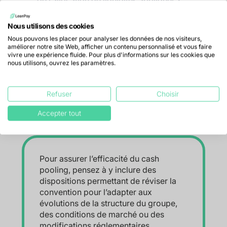
de l’allocation de liquidités appliquer ?
Périodicité et modalités de reporting
:
comment et quand les filiales doivent-elles
Nous utilisons des cookies
rendre compte de leur situation de trésorerie
Nous pouvons les placer pour analyser les données de nos visiteurs,
améliorer notre site Web, afficher un contenu personnalisé et vous faire
et de leurs besoins financiers ? Comment la
vivre une expérience fluide. Pour plus d'informations sur les cookies que
maison-mère fournit-elle des rapports
nous utilisons, ouvrez les paramètres.
consolidés au groupe ?
Il est également possible d’inclure des frais de
Refuser
Choisir
gestion liés à la participation au
cash pooling
comme des sanctions en cas de non-respect des
Accepter tout
règles établies par la convention.
Pour assurer l’efficacité du cash
pooling, pensez à y inclure des
dispositions permettant de réviser la
convention pour l’adapter aux
évolutions de la structure du groupe,
des conditions de marché ou des
modifications réglementaires.