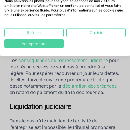
L’objectif du plan de redressement judiciaire sera
Nous pouvons les placer pour analyser les données de nos visiteurs,
améliorer notre site Web, afficher un contenu personnalisé et vous faire
de préciser quelles actions sont nécessaires à la
vivre une expérience fluide. Pour plus d'informations sur les cookies que
survie de l’entreprise. Cela peut être par exemple :
nous utilisons, ouvrez les paramètres.
Le règlement des dettes de la société
Les éventuels licenciements économiques
Refuser
Choisir
Les changements de statuts de l’entreprise
Accepter tout
etc.
Les
conséquences du redressement judiciaire
pour
les créancier·ère·s ne sont pas à prendre à la
légère. Pour espérer recouvrer un jour leurs dettes,
ils·elles doivent suivre une procédure stricte qui
passe notamment par la
déclaration des créances
en retard de paiement du·de la débiteur·rice.
Liquidation judiciaire
Dans le cas où le maintien de l’activité de
l’entreprise est impossible, le tribunal prononcera