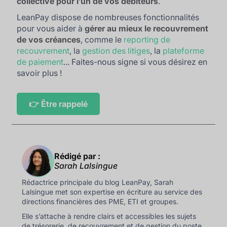
collective pour l’un de vos débiteurs
.
LeanPay dispose de nombreuses fonctionnalités
pour vous aider à
gérer au mieux le recouvrement
de vos créances
, comme le
reporting de
recouvrement
, la
gestion des litiges
, la
plateforme
de paiement
... Faites-nous signe si vous désirez en
savoir plus !
👉 Être rappelé
Rédigé par :
Sarah Lalsingue
Rédactrice principale du blog LeanPay, Sarah
Lalsingue met son expertise en écriture au service des
directions financières des PME, ETI et groupes.
Elle s’attache à rendre clairs et accessibles les sujets
de trésorerie, de recouvrement et de gestion du poste