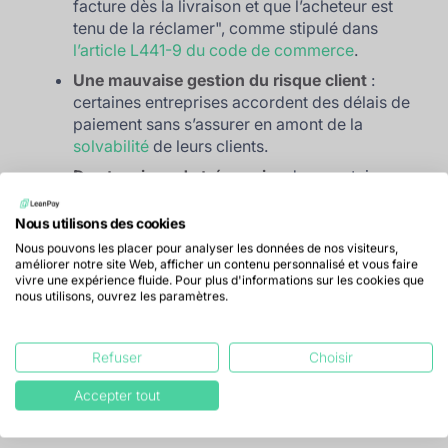
facture dès la livraison et que l’acheteur est
tenu de la réclamer",
comme stipulé dans
l’article L441-9 du code de commerce
.
Une mauvaise gestion du risque client
:
certaines entreprises accordent des délais de
paiement sans s’assurer en amont de la
solvabilité
de leurs clients.
Des tensions de trésorerie
: dans certains
cas, les entreprises elles-mêmes en difficulté
allongent volontairement leurs délais de
Nous utilisons des cookies
paiement pour préserver leur propre
Nous pouvons les placer pour analyser les données de nos visiteurs,
trésorerie, au détriment de leurs fournisseurs.
améliorer notre site Web, afficher un contenu personnalisé et vous faire
vivre une expérience fluide. Pour plus d'informations sur les cookies que
L’absence d’outils de suivi et
nous utilisons, ouvrez les paramètres.
d’automatisation
: un mauvais suivi des
créances et l’absence de solutions de
relance
Refuser
Choisir
automatique
entraînent des retards facilement
évitables.
Accepter tout