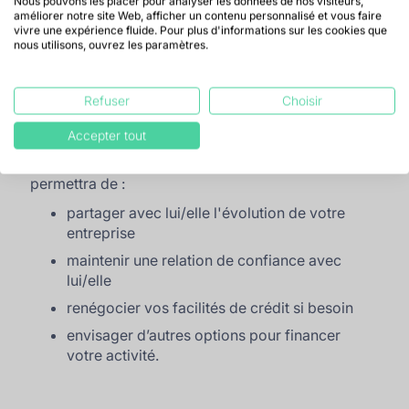
Nous pouvons les placer pour analyser les données de nos visiteurs,
5. Maintenez une bonne
améliorer notre site Web, afficher un contenu personnalisé et vous faire
vivre une expérience fluide. Pour plus d'informations sur les cookies que
relation avec la banque
nous utilisons, ouvrez les paramètres.
Refuser
Choisir
Maintenir une bonne relation avec votre banque est
essentiel surtout lorsque la situation se complique.
Accepter tout
N'hésitez pas à
échanger avec votre
banquier/banquière régulièrement
. Cela vous
permettra de :
partager avec lui/elle l'évolution de votre
entreprise
maintenir une relation de confiance avec
lui/elle
renégocier vos facilités de crédit si besoin
envisager d’autres options pour financer
votre activité.