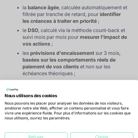
la
balance âgée
, calculée automatiquement et
filtrée par tranche de retard, pour
identifier
les créances à traiter en priorité
;
le
DSO
, calculé via la méthode count-back et
suivi mois par mois pour
mesurer l'impact de
vos actions
;
les
prévisions d'encaissement
sur 3 mois,
basées sur les comportements réels de
paiement de vos clients
et non sur les
échéances théoriques ;
l'
encours clients
, décomposé par type de
créances (non-échues, échues, en litige,
avoirs).
Nous utilisons des cookies
Nous pouvons les placer pour analyser les données de nos visiteurs,
Cela vous permet de prendre des décisions sur des
améliorer notre site Web, afficher un contenu personnalisé et vous faire
vivre une expérience fluide. Pour plus d'informations sur les cookies que
données qui reflètent exactement l'état de votre
nous utilisons, ouvrez les paramètres.
comptabilité, sans décalage ni traitement manuel.
Faciliter le règlement de vos
Refuser
Choisir