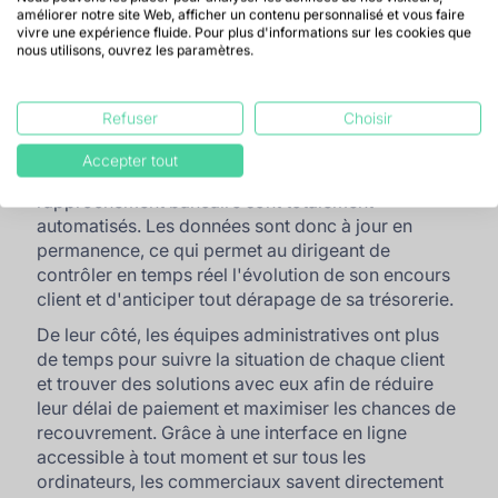
améliorer notre site Web, afficher un contenu personnalisé et vous faire
permet de
digitaliser dans le cycle order to cash
la
vivre une expérience fluide. Pour plus d'informations sur les cookies que
partie poste clients. Grâce à la
Business
nous utilisons, ouvrez les paramètres.
Intelligence, le recouvrement de créances est
facilité
.
Refuser
Choisir
Concrètement, avec
LeanPay
, les PME disposent
d'un outil de suivi et de relances dans lequel la
Accepter tout
saisie des données de facturation et le
rapprochement bancaire sont totalement
automatisés. Les données sont donc à jour en
permanence, ce qui permet au dirigeant de
contrôler en temps réel l'évolution de son encours
client et d'anticiper tout dérapage de sa trésorerie.
De leur côté, les équipes administratives ont plus
de temps pour suivre la situation de chaque client
et trouver des solutions avec eux afin de réduire
leur délai de paiement et maximiser les chances de
recouvrement. Grâce à une interface en ligne
accessible à tout moment et sur tous les
ordinateurs, les commerciaux savent directement