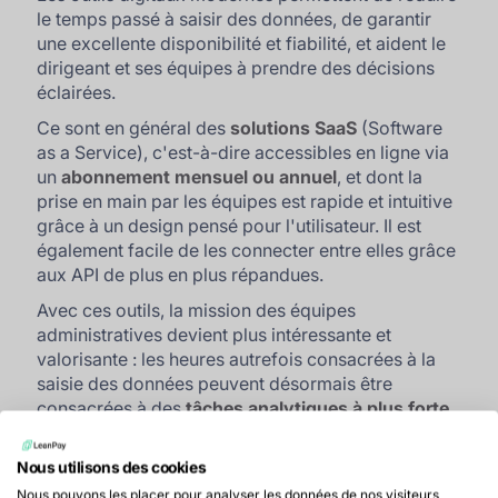
le temps passé à saisir des données, de garantir
une excellente disponibilité et fiabilité, et aident le
dirigeant et ses équipes à prendre des décisions
éclairées.
Ce sont en général des
solutions SaaS
(Software
as a Service), c'est-à-dire accessibles en ligne via
un
abonnement mensuel ou annuel
, et dont la
prise en main par les équipes est rapide et intuitive
grâce à un design pensé pour l'utilisateur. Il est
également facile de les connecter entre elles grâce
aux API de plus en plus répandues.
Avec ces outils, la mission des équipes
administratives devient plus intéressante et
valorisante : les heures autrefois consacrées à la
saisie des données peuvent désormais être
consacrées à des
tâches analytiques à plus forte
valeur ajoutée
, qui contribueront à l'amélioration
de l'efficacité globale de l'entreprise.
Nous utilisons des cookies
Prenons l'exemple de LeanPay (au hasard 😁) qui
Nous pouvons les placer pour analyser les données de nos visiteurs,