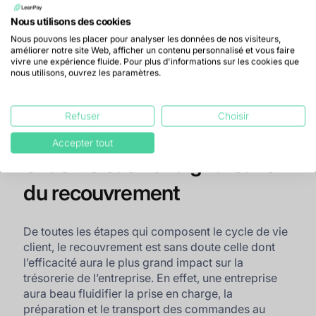
La qualité du cycle client
Nous utilisons des cookies
Un processus
order to cash
de qualité joue sur la
Nous pouvons les placer pour analyser les données de nos visiteurs,
satisfaction des clients. Lorsque toutes les étapes
améliorer notre site Web, afficher un contenu personnalisé et vous faire
vivre une expérience fluide. Pour plus d'informations sur les cookies que
s’enchaînent avec fluidité, du passage de la
nous utilisons, ouvrez les paramètres.
commande, au paiement de celle-ci et ce, sans
encombre, la relation client est renforcée ainsi que
sa fidélisation.
Refuser
Choisir
Accepter tout
Order to cash et digitalisation
du recouvrement
De toutes les étapes qui composent le cycle de vie
client, le recouvrement est sans doute celle dont
l’efficacité aura le plus grand impact sur la
trésorerie de l’entreprise. En effet, une entreprise
aura beau fluidifier la prise en charge, la
préparation et le transport des commandes au