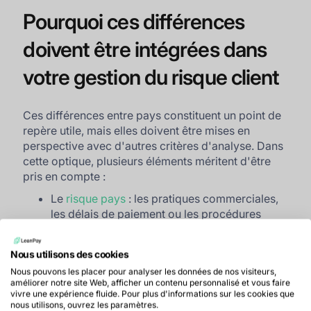
Pourquoi ces différences
doivent être intégrées dans
votre gestion du risque client
Ces différences entre pays constituent un point de
repère utile, mais elles doivent être mises en
perspective avec d'autres critères d'analyse. Dans
cette optique, plusieurs éléments méritent d'être
pris en compte :
Le
risque pays
: les pratiques commerciales,
les délais de paiement ou les procédures
applicables en cas de litige peuvent varier
d'un marché à l'autre ;
Nous utilisons des cookies
Nous pouvons les placer pour analyser les données de nos visiteurs,
améliorer notre site Web, afficher un contenu personnalisé et vous faire
vivre une expérience fluide. Pour plus d'informations sur les cookies que
Retrouvez nos conseils pour une
nous utilisons, ouvrez les paramètres.