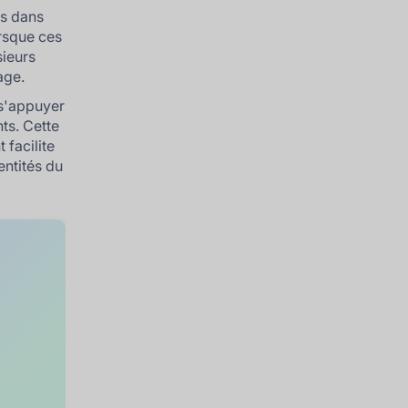
es dans
rsque ces
sieurs
age.
s'appuyer
ts. Cette
 facilite
entités du