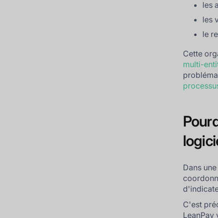
les 
les 
le r
Cette org
multi-enti
problémati
processu
Pourq
logic
Dans une
coordonne
d'indicat
C'est pré
LeanPay v