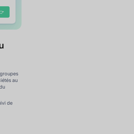
👉
u
s groupes
ciétés au
 du
uivi de