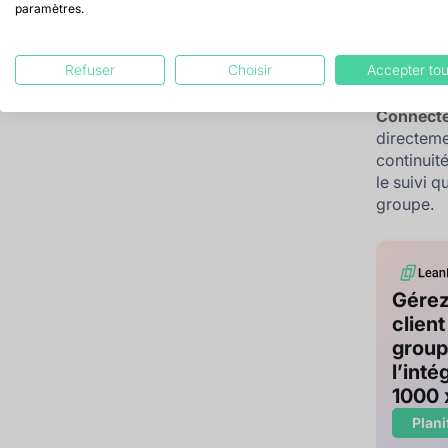
paramètres.
Les infor
Sage FRP
informati
Refuser
Choisir
Accepter tou
équipes, 
Connecte
directeme
continuit
le suivi q
groupe.
Gérez
client
group
l’int
1000 
Plani