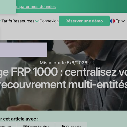
teur
Comparer mes données
Fr
Tarifs
Ressources
Connexion
Réserver une démo
Mis à jour le
5/6/2026
e FRP 1000 : centralisez v
recouvrement multi-entité
cet article avec :