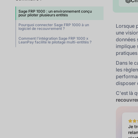
Ch
Sage FRP 1000 : un environnement conçu
pour piloter plusieurs entités
Pourquoi connecter Sage FRP 1000 à un
Lorsque p
logiciel de recouvrement ?
une visio
Comment l'intégration Sage FRP 1000 x
données 
LeanPay facilite le pilotage multi-entités ?
implique 
pratiques 
Dans le 
les règle
performanc
disposer 
C'est là 
recouvr
Je t
relan