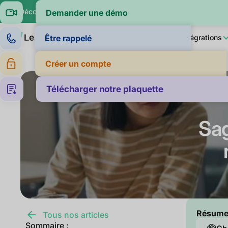
🔍 Découvrez si vos clients paient dans la moyenne de leur sec
Demander une démo
Produit
LeanPay IA
Pour qui ?
Intégrations
Être rappelé
Créer un compte
Télécharger notre plaquette
Sag
Résumer 
Tous nos articles
Sommaire :