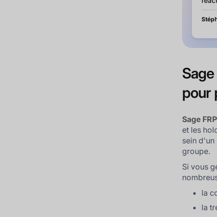
réact
Stéph
Sage 
pour 
Sage FRP
et les ho
sein d'un 
groupe.
Si vous gé
nombreuse
la c
la t