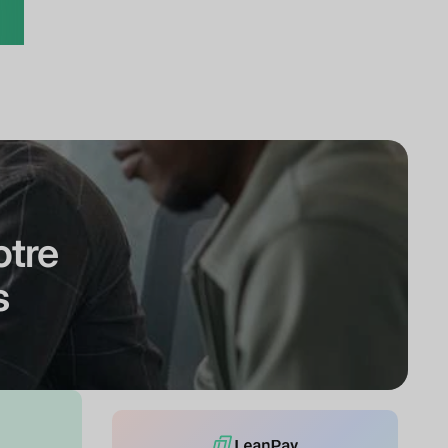
otre
s