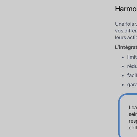
Harmoni
Une fois
vos diffé
leurs act
L’intégr
limi
rédu
faci
gara
Lea
sei
res
col