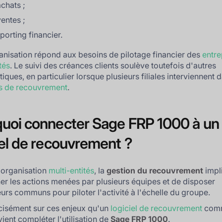
achats ;
ventes ;
eporting financier.
anisation répond aux besoins de pilotage financier des
entre
tés
. Le suivi des créances clients soulève toutefois d'autres
ques, en particulier lorsque plusieurs filiales interviennent d
s de recouvrement
.
uoi connecter Sage FRP 1000 à un
iel de recouvrement ?
 organisation
multi-entités
, la
gestion du recouvrement
impl
r les actions menées par plusieurs équipes et de disposer
eurs communs pour piloter l'activité à l'échelle du groupe.
cisément sur ces enjeux qu'un
logiciel de recouvrement
com
ient compléter l'utilisation de
Sage FRP 1000
.