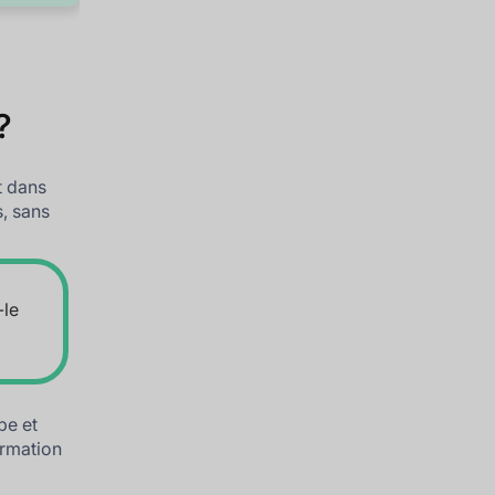
?
t dans
s, sans
-le
pe et
ormation