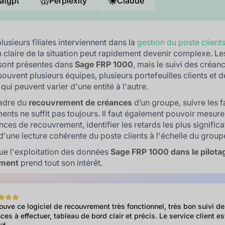
atgpt
Perplexity
Claude
lusieurs filiales interviennent dans la
gestion du poste client
n claire de la situation peut rapidement devenir complexe. Le
sont présentes dans
Sage FRP 1000
, mais le suivi des créan
souvent plusieurs équipes, plusieurs portefeuilles clients et d
qui peuvent varier d'une entité à l'autre.
cadre du
recouvrement de créances
d’un groupe, suivre les f
ments ne suffit pas toujours. Il faut également pouvoir mesure
es de recouvrement, identifier les retards les plus significat
d'une lecture cohérente du poste clients à l'échelle du group
que l'exploitation des données
Sage FRP 1000 dans le pilota
ement
prend tout son intérêt.
rouve ce logiciel de recouvrement très fonctionnel, très bon suivi d
ces à effectuer, tableau de bord clair et précis. Le service client es