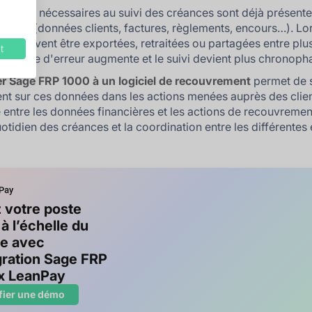
mations nécessaires au suivi des créances sont déjà présent
 1000
(données clients, factures, règlements, encours…). Lo
ons doivent être exportées, retraitées ou partagées entre plu
t
le risque d'erreur augmente et le suivi devient plus chronoph
r Sage FRP 1000 à un logiciel de recouvrement
permet de 
nt sur ces données dans les actions menées auprès des clien
é entre les données financières et les actions de recouvrement
uotidien des créances et la coordination entre les différentes 
 votre poste
 à l’échelle du
e avec
égration Sage FRP
x LeanPay
fier une démo