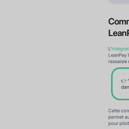
Comme
LeanP
L'
intégra
LeanPay l
ressaisie
👉 
dan
Cette con
permet au
pour pilo