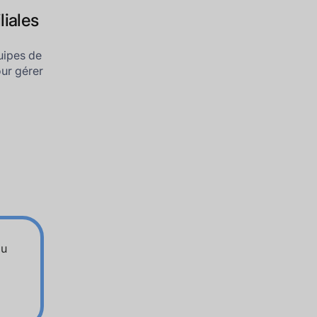
liales
uipes de
our gérer
au