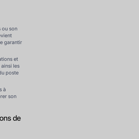
s ou son
evient
e garantir
tions et
ainsi les
 du poste
s à
érer son
ions de