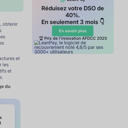
Réduisez votre DSO de
40%.
En seulement 3 mois 👇
s
, obtenir
s
En savoir plus
ces
🏆 Prix de l'innovation AFDCC 2025
es
actures et
r les
ifs et
e.
ge du
es
t