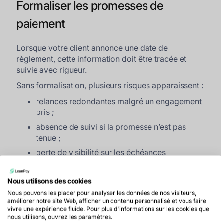
Formaliser les promesses de
paiement
Lorsque votre client annonce une date de
règlement, cette information doit être tracée et
suivie avec rigueur.
Sans formalisation, plusieurs risques apparaissent :
relances redondantes malgré un engagement
pris ;
absence de suivi si la promesse n’est pas
tenue ;
perte de visibilité sur les échéances
réellement attendues.
Nous utilisons des cookies
En centralisant les
promesses de paiement
, vous
gagnez en cohérence. Votre client perçoit une
Nous pouvons les placer pour analyser les données de nos visiteurs,
améliorer notre site Web, afficher un contenu personnalisé et vous faire
démarche structurée, fondée sur les engagements
vivre une expérience fluide. Pour plus d'informations sur les cookies que
échangés, et non sur une pression arbitraire.
nous utilisons, ouvrez les paramètres.