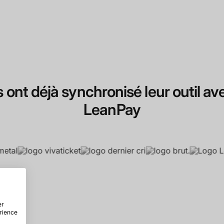
ls ont déjà synchronisé leur outil av
LeanPay
er
érience