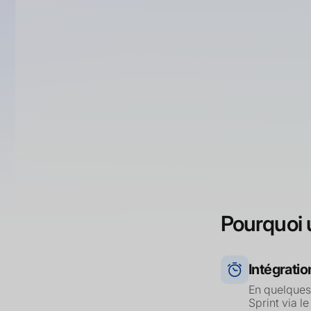
Cegid XRP 
Cegid XRP S
Cegid XRP 
Pourquoi u
Intégratio
En quelques
Sprint via l