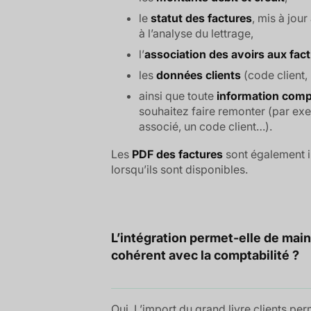
le
statut des factures
, mis à jou
à l’analyse du lettrage,
l’
association des avoirs aux fac
les
données clients
(code client
ainsi que toute
information comp
souhaitez faire remonter (par e
associé, un code client…).
Les
PDF des factures
sont également 
lorsqu’ils sont disponibles.
L’intégration permet-elle de mai
cohérent avec la comptabilité ?
Oui. L’import du grand livre clients pe