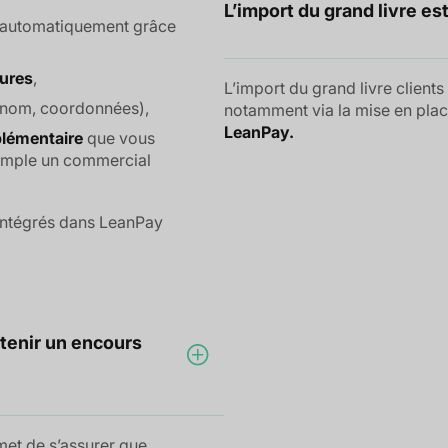
L’import du grand livre es
r automatiquement grâce
tures
,
L’import du grand livre clients 
, nom, coordonnées),
notamment via la mise en pla
LeanPay.
lémentaire
que vous
xemple un commercial
intégrés dans LeanPay
ntenir un encours
rmet de s’assurer que