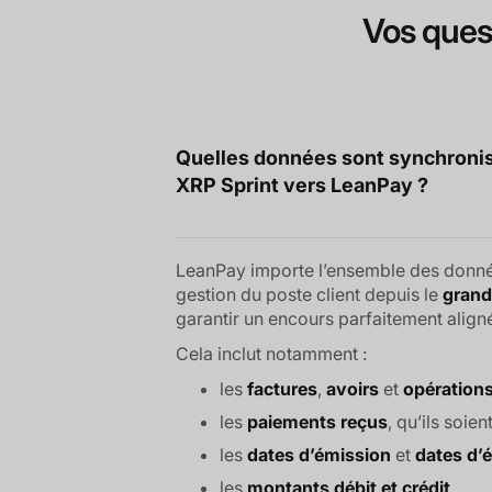
Vos ques
Quelles données sont synchroni
XRP Sprint vers LeanPay ?
LeanPay importe l’ensemble des donné
gestion du poste client depuis le
grand 
garantir un encours parfaitement aligné
Cela inclut notamment :
les
factures
,
avoirs
et
opérations
les
paiements reçus
, qu’ils soien
les
dates d’émission
et
dates d’
les
montants débit et crédit
,