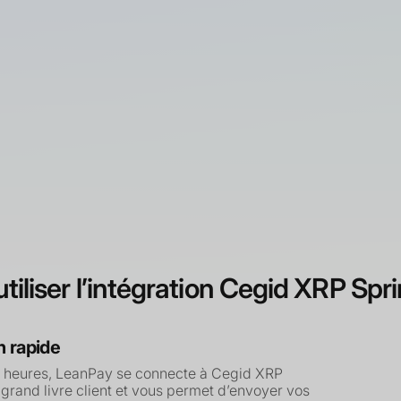
Sprint GC/GA
print Finance
Sprint Manufacturing
tiliser l’intégration Cegid XRP Spr
n rapide
 heures, LeanPay se connecte à Cegid XRP
e grand livre client et vous permet d’envoyer vos